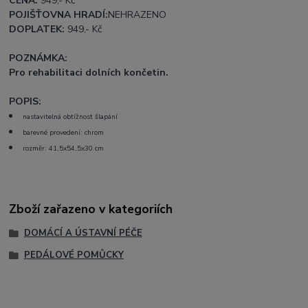
CENA:
949
,- Kč
POJIŠŤOVNA HRADÍ:
NEHRAZENO
DOPLATEK:
949
,- Kč
POZNÁMKA:
Pro rehabilitaci dolních končetin.
POPIS:
nastavitelná obtížnost šlapání
barevné provedení: chrom
rozměr: 41,5x54,5x30 cm
Zboží zařazeno v kategoriích
DOMÁCÍ A ÚSTAVNÍ PÉČE
PEDÁLOVÉ POMŮCKY