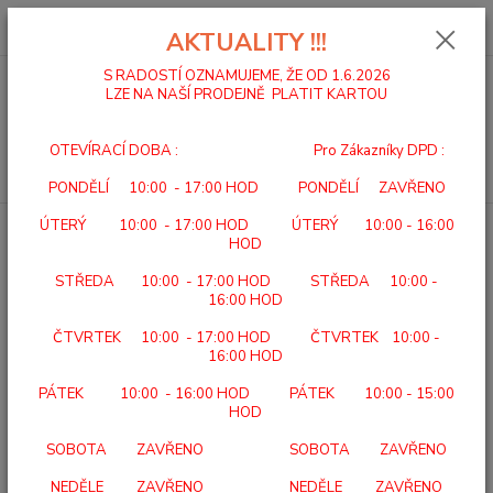
0
ks
za
0,00 Kč
AKTUALITY !!!
S RADOSTÍ OZNAMUJEME, ŽE OD 1.6.2026
LZE NA NAŠÍ PRODEJNĚ PLATIT KARTOU
Menu
OTEVÍRACÍ DOBA : Pro Zákazníky DPD :
Hledat
PONDĚLÍ 10:00 - 17:00 HOD PONDĚLÍ ZAVŘENO
ÚTERÝ 10:00 - 17:00 HOD ÚTERÝ 10:00 - 16:00
Úvod
DOMÁCÍ A ÚSTAVNÍ PÉČE
PEDÁLOVÁ POMŮCKA 350
HOD
PEDÁLOVÁ POMŮCKA 350
STŘEDA 10:00 - 17:00 HOD STŘEDA 10:00 -
16:00 HOD
ČTVRTEK 10:00 - 17:00 HOD ČTVRTEK 10:00 -
16:00 HOD
PÁTEK 10:00 - 16:00 HOD PÁTEK 10:00 - 15:00
HOD
SOBOTA ZAVŘENO SOBOTA ZAVŘENO
NEDĚLE ZAVŘENO NEDĚLE ZAVŘENO