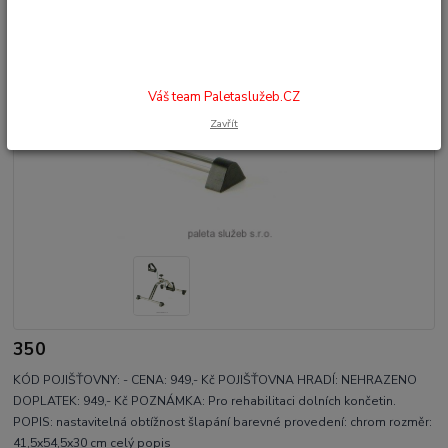
Váš team Paletaslužeb.CZ
Zavřít
350
KÓD POJIŠŤOVNY: - CENA: 949,- Kč POJIŠŤOVNA HRADÍ: NEHRAZENO
DOPLATEK: 949,- Kč POZNÁMKA: Pro rehabilitaci dolních končetin.
POPIS: nastavitelná obtížnost šlapání barevné provedení: chrom rozměr:
41,5x54,5x30 cm
celý popis