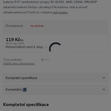
baterie 9 V* zaměnitelné za typy 9V, 6LR61, AM6, 1604A, MN1604*
alkalické baterie Philips obsahují 0 % kadmia, rtuti a olova*
skladovatelnost 5 let1 ks v balení
celý popis
Dostupnost
na dotaz
119 Kč
/
ks
98 Kč
bez DPH
Momentálně není k dispozici
Číslo produktu:
00885
Hlídat cenu / dostupnost
Kompletní specifikace
Komentáře
0
Kompletní specifikace