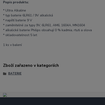
Popis produktu:
* Ultra Alkaline
* typ baterie 6LR61 / 9V alkalická
* napětí baterie 9 V
* zaměnitelné za typy 9V, 6LR61, AM6, 1604A, MN1604
* alkalické baterie Philips obsahují 0 % kadmia, rtuti a olova
* skladovatelnost 5 let
1 ks v balení
Zboží zařazeno v kategoriích
BATERIE