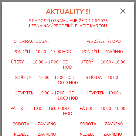
0
ks
za
0,00 Kč
AKTUALITY !!!
S RADOSTÍ OZNAMUJEME, ŽE OD 1.6.2026
LZE NA NAŠÍ PRODEJNĚ PLATIT KARTOU
Menu
OTEVÍRACÍ DOBA : Pro Zákazníky DPD :
Hledat
PONDĚLÍ 10:00 - 17:00 HOD PONDĚLÍ ZAVŘENO
ÚTERÝ 10:00 - 17:00 HOD ÚTERÝ 10:00 - 16:00
Úvod
BATERIE
PHILIPS 6LR61E1B/10
HOD
PHILIPS 6LR61E1B/10
STŘEDA 10:00 - 17:00 HOD STŘEDA 10:00 -
16:00 HOD
ČTVRTEK 10:00 - 17:00 HOD ČTVRTEK 10:00 -
16:00 HOD
PÁTEK 10:00 - 16:00 HOD PÁTEK 10:00 - 15:00
HOD
SOBOTA ZAVŘENO SOBOTA ZAVŘENO
NEDĚLE ZAVŘENO NEDĚLE ZAVŘENO