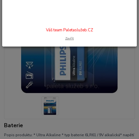
Váš team Paletaslužeb.CZ
Zavřít
Baterie
Popis produktu: * Ultra Alkaline * typ baterie 6LR61 / 9V alkalická* napětí