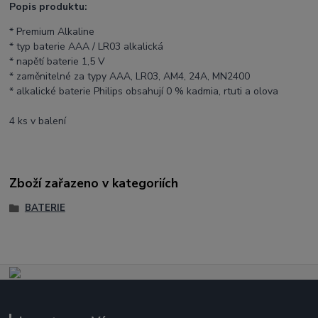
Popis produktu:
* Premium Alkaline
* typ baterie AAA / LR03 alkalická
* napětí baterie 1,5 V
* zaměnitelné za typy AAA, LR03, AM4, 24A, MN2400
* alkalické baterie Philips obsahují 0 % kadmia, rtuti a olova
4 ks v balení
Zboží zařazeno v kategoriích
BATERIE