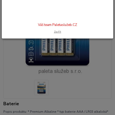
Váš team Paletaslužeb.CZ
Zavřít
Baterie
Popis produktu: * Premium Alkaline * typ baterie AAA / LR03 alkalická*