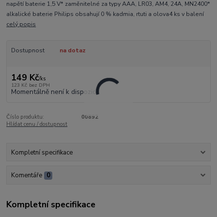
napětí baterie 1,5 V* zaměnitelné za typy AAA, LR03, AM4, 24A, MN2400*
alkalické baterie Philips obsahují 0 % kadmia, rtuti a olova4 ks v balení
celý popis
Dostupnost
na dotaz
149 Kč
/
ks
123 Kč
bez DPH
Momentálně není k dispozici
Číslo produktu:
00892
Hlídat cenu / dostupnost
Kompletní specifikace
Komentáře
0
Kompletní specifikace