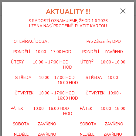
0
ks
za
0,00 Kč
AKTUALITY !!!
S RADOSTÍ OZNAMUJEME, ŽE OD 1.6.2026
LZE NA NAŠÍ PRODEJNĚ PLATIT KARTOU
Menu
OTEVÍRACÍ DOBA : Pro Zákazníky DPD :
Hledat
PONDĚLÍ 10:00 - 17:00 HOD PONDĚLÍ ZAVŘENO
ÚTERÝ 10:00 - 17:00 HOD ÚTERÝ 10:00 - 16:00
Úvod
BATERIE
PHILIPS LR20P2B/10
HOD
PHILIPS LR20P2B/10
STŘEDA 10:00 - 17:00 HOD STŘEDA 10:00 -
16:00 HOD
ČTVRTEK 10:00 - 17:00 HOD ČTVRTEK 10:00 -
16:00 HOD
PÁTEK 10:00 - 16:00 HOD PÁTEK 10:00 - 15:00
HOD
SOBOTA ZAVŘENO SOBOTA ZAVŘENO
NEDĚLE ZAVŘENO NEDĚLE ZAVŘENO