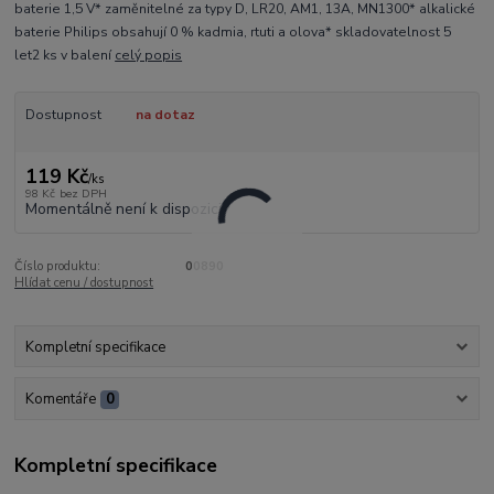
baterie 1,5 V* zaměnitelné za typy D, LR20, AM1, 13A, MN1300* alkalické
baterie Philips obsahují 0 % kadmia, rtuti a olova* skladovatelnost 5
let2 ks v balení
celý popis
Dostupnost
na dotaz
119 Kč
/
ks
98 Kč
bez DPH
Momentálně není k dispozici
Číslo produktu:
00890
Hlídat cenu / dostupnost
Kompletní specifikace
Komentáře
0
Kompletní specifikace