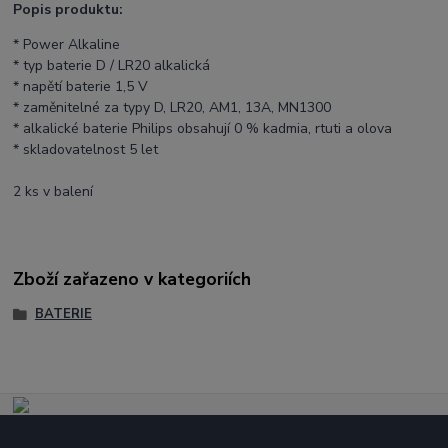
Popis produktu:
* Power Alkaline
* typ baterie D / LR20 alkalická
* napětí baterie 1,5 V
* zaměnitelné za typy D, LR20, AM1, 13A, MN1300
* alkalické baterie Philips obsahují 0 % kadmia, rtuti a olova
* skladovatelnost 5 let
2 ks v balení
Zboží zařazeno v kategoriích
BATERIE