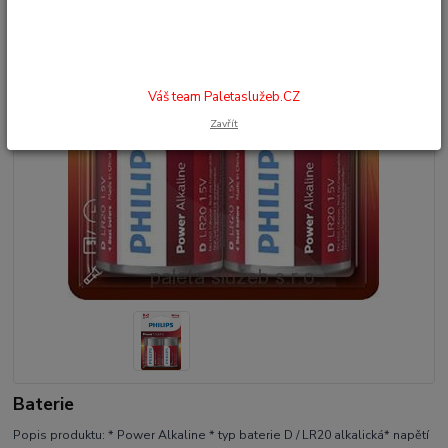
Váš team Paletaslužeb.CZ
Zavřít
Baterie
Popis produktu: * Power Alkaline * typ baterie D / LR20 alkalická* napětí