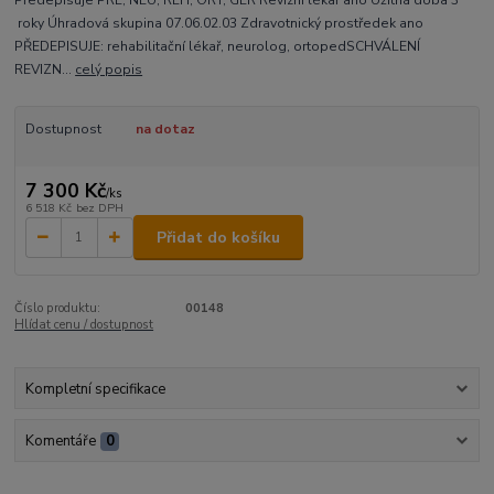
Předepisuje PRL, NEU, REH, ORT, GER Revizní lékař ano Užitná doba 3
roky Úhradová skupina 07.06.02.03 Zdravotnický prostředek ano
PŘEDEPISUJE: rehabilitační lékař, neurolog, ortopedSCHVÁLENÍ
REVIZN...
celý popis
Dostupnost
na dotaz
7 300 Kč
/
ks
6 518 Kč
bez DPH
Přidat do košíku
Číslo produktu:
00148
Hlídat cenu / dostupnost
Kompletní specifikace
Komentáře
0