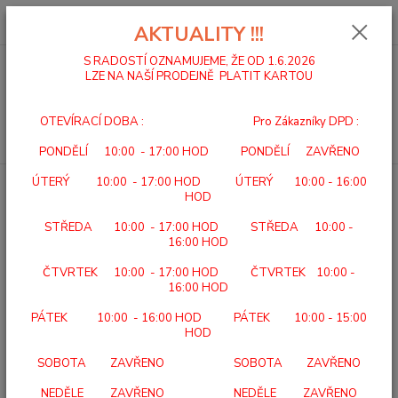
0
ks
za
0,00 Kč
AKTUALITY !!!
S RADOSTÍ OZNAMUJEME, ŽE OD 1.6.2026
LZE NA NAŠÍ PRODEJNĚ PLATIT KARTOU
Menu
OTEVÍRACÍ DOBA : Pro Zákazníky DPD :
Hledat
PONDĚLÍ 10:00 - 17:00 HOD PONDĚLÍ ZAVŘENO
ÚTERÝ 10:00 - 17:00 HOD ÚTERÝ 10:00 - 16:00
Úvod
POMŮCKY PRO VOZÍČKÁŘE
PODLOŽKA ANTIDEKUBITNÍ
HOD
VZDUCHOVÁ Polyair 10
STŘEDA 10:00 - 17:00 HOD STŘEDA 10:00 -
PODLOŽKA ANTIDEKUBITNÍ
16:00 HOD
VZDUCHOVÁ Polyair 10
ČTVRTEK 10:00 - 17:00 HOD ČTVRTEK 10:00 -
16:00 HOD
PÁTEK 10:00 - 16:00 HOD PÁTEK 10:00 - 15:00
HOD
SOBOTA ZAVŘENO SOBOTA ZAVŘENO
NEDĚLE ZAVŘENO NEDĚLE ZAVŘENO