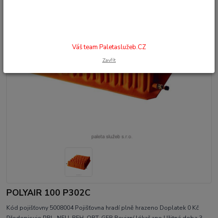
Váš team Paletaslužeb.CZ
Zavřít
POLYAIR 100 P302C
Kód pojišťovny 5008004 Pojišťovna hradí plně hrazeno Doplatek 0 Kč