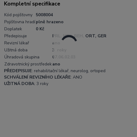
Kompletní specifikace
Kód pojišťovny
5008004
Pojišťovna hradí
plně hrazeno
Doplatek
0 Kč
Předepisuje
PRL, NEU, REH, ORT, GER
Revizní lékař
ano
Užitná doba
3 roky
Úhradová skupina
07.06.02.03
Zdravotnický prostředek
ano
PŘEDEPISUJE
: rehabilitační lékař, neurolog, ortoped
SCHVÁLENÍ REVIZNÍHO LÉKAŘE
: ANO
UŽITNÁ DOBA
: 3 roky