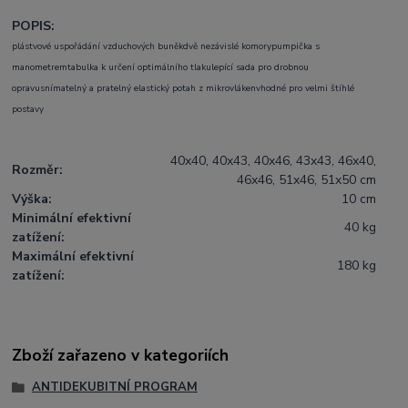
POPIS:
plástvové uspořádání vzduchových buněk
dvě nezávislé komory
pumpička s
manometrem
tabulka k určení optimálního tlaku
lepící sada pro drobnou
opravu
snímatelný a pratelný elastický potah z mikrovlákenvhodné pro velmi štíhlé
postavy
40x40, 40x43, 40x46, 43x43, 46x40,
Rozměr:
46x46, 51x46, 51x50 cm
Výška:
10 cm
Minimální efektivní
40 kg
zatížení:
Maximální efektivní
180 kg
zatížení:
Zboží zařazeno v kategoriích
ANTIDEKUBITNÍ PROGRAM