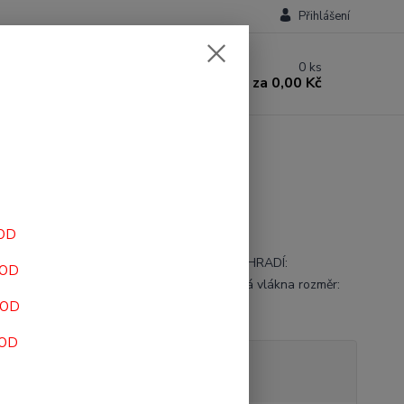
Přihlášení
0
ks
za
0,00 Kč
HOD
JIŠŤOVNY: - CENA: 699,- Kč POJIŠŤOVNA HRADÍ:
HOD
ENO DOPLATEK: 699,- Kč POPIS: PES dutá vlákna rozměr:
HOD
cm Šířka: 60 cm Hloubka: 35 cm
celý popis
HOD
tupnost
Není skladem