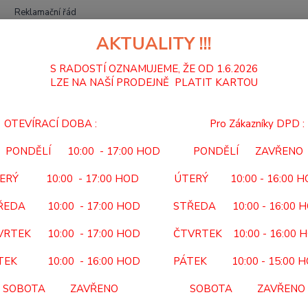
Reklamační řád
AKTUALITY !!!
Hledat
S RADOSTÍ OZNAMUJEME, ŽE OD 1.6.2026
LZE NA NAŠÍ PRODEJNĚ PLATIT KARTOU
ANTIDEKUBITNÍ PROGRAM
POLŠTÁŘ ZDRAVOTNÍ PC 7
OTEVÍRACÍ DOBA : Pro Zákazníky DPD :
ŠTÁŘ ZDRAVOTNÍ PC 7
PONDĚLÍ 10:00 - 17:00 HOD PONDĚLÍ ZAVŘENO
PC 7
ERÝ 10:00 - 17:00 HOD ÚTERÝ 10:00 - 16:00 
KÓD PO
ŘEDA 10:00 - 17:00 HOD STŘEDA 10:00 - 16:00 
NEHRAZ
VRTEK 10:00 - 17:00 HOD ČTVRTEK 10:00 - 16:00 
60x35 
TEK 10:00 - 16:00 HOD PÁTEK 10:00 - 15:00 
Dos
SOBOTA ZAVŘENO SOBOTA ZAVŘENO