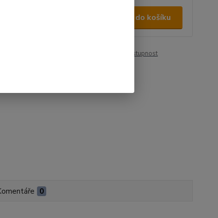
9 Kč
/
ks
Přidat do košíku
 Kč
bez DPH
roduktu:
00123
Hlídat cenu / dostupnost
Komentáře
0