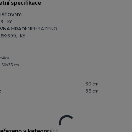
tní specifikace
IŠŤOVNY:
-
9,- Kč
VNA HRADÍ:
NEHRAZENO
EK:
699,- Kč
 vlákna
: 60x35 cm
60 cm
:
35 cm
zařazeno v kategoriích