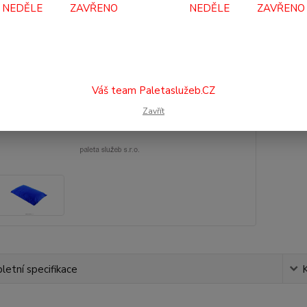
NEDĚLE ZAVŘENO NEDĚLE ZAVŘENO
69
578
Číslo p
Váš team Paletaslužeb.CZ
Zavřít
etní specifikace