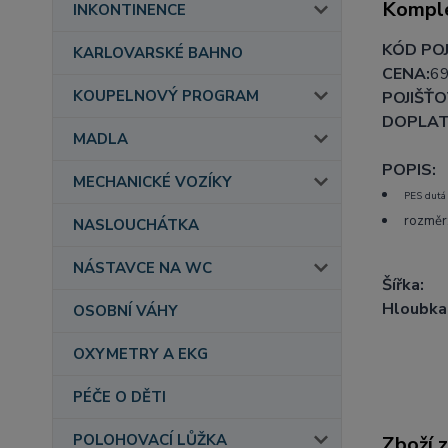
Komple
INKONTINENCE
KÓD POJ
KARLOVARSKÉ BAHNO
CENA:
69
KOUPELNOVÝ PROGRAM
POJIŠŤO
DOPLAT
MADLA
POPIS:
MECHANICKÉ VOZÍKY
PES dutá
rozměr
NASLOUCHÁTKA
NÁSTAVCE NA WC
Šířka:
Hloubka
OSOBNÍ VÁHY
OXYMETRY A EKG
PÉČE O DĚTI
POLOHOVACÍ LŮŽKA
Zboží 