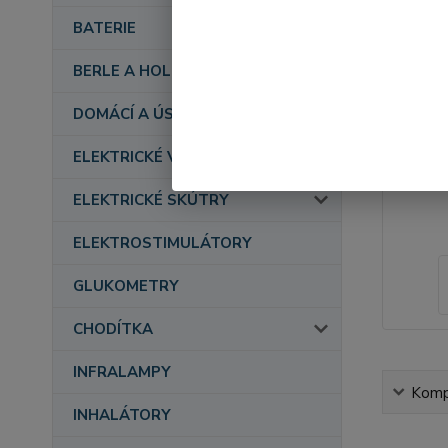
BATERIE
BERLE A HOLE
DOMÁCÍ A ÚSTAVNÍ PÉČE
ELEKTRICKÉ VOZÍKY
ELEKTRICKÉ SKÚTRY
ELEKTROSTIMULÁTORY
GLUKOMETRY
CHODÍTKA
INFRALAMPY
Kompl
INHALÁTORY