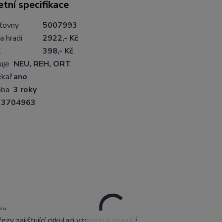
tní specifikace
šťovny
5007993
a hradí
2922,- Kč
k
398,- Kč
uje
NEU, REH, ORT
ékař
ano
oba
3 roky
3704963
ěna
ezy zajišťující cirkulaci vzduchu a plynulé