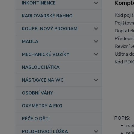
Komple
INKONTINENCE
Kód poji
KARLOVARSKÉ BAHNO
Pojišťovn
KOUPELNOVÝ PROGRAM
Doplate
Předepis
MADLA
Revizní l
Užitná d
MECHANICKÉ VOZÍKY
Kód PDK
NASLOUCHÁTKA
NÁSTAVCE NA WC
OSOBNÍ VÁHY
OXYMETRY A EKG
POPIS:
PÉČE O DĚTI
PU p
POLOHOVACÍ LŮŽKA
průř