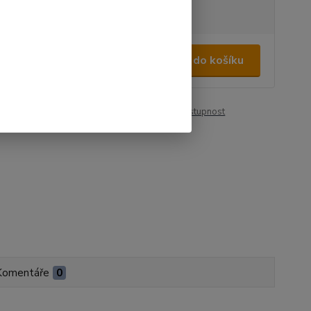
tupnost
na dotaz
320 Kč
/
ks
Přidat do košíku
64 Kč
bez DPH
roduktu:
00110
Hlídat cenu / dostupnost
Komentáře
0