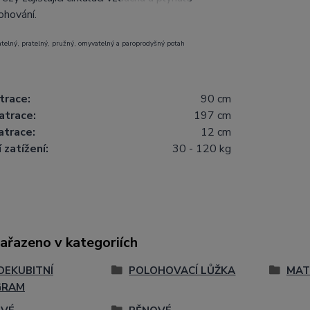
ohování.
telný, pratelný, pružný, omyvatelný a paroprodyšný potah
trace:
90 cm
atrace:
197 cm
atrace:
12 cm
 zatížení:
30 - 120 kg
zařazeno v kategoriích
DEKUBITNÍ
POLOHOVACÍ LŮŽKA
MAT
GRAM