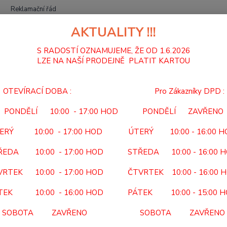
Reklamační řád
AKTUALITY !!!
Hledat
S RADOSTÍ OZNAMUJEME, ŽE OD 1.6.2026
LZE NA NAŠÍ PRODEJNĚ PLATIT KARTOU
POLOHOVACÍ LŮŽKA
POLYPLOT P102M
OTEVÍRACÍ DOBA : Pro Zákazníky DPD :
YPLOT P102M
PONDĚLÍ 10:00 - 17:00 HOD PONDĚLÍ ZAVŘENO
Matr
ERÝ 10:00 - 17:00 HOD ÚTERÝ 10:00 - 16:00 
rozm
ŘEDA 10:00 - 17:00 HOD STŘEDA 10:00 - 16:00 
Kód po
VRTEK 10:00 - 17:00 HOD ČTVRTEK 10:00 - 16:00 
Předep
Kód PD
TEK 10:00 - 16:00 HOD PÁTEK 10:00 - 15:00 
vzduch
SOBOTA ZAVŘENO SOBOTA ZAVŘENO