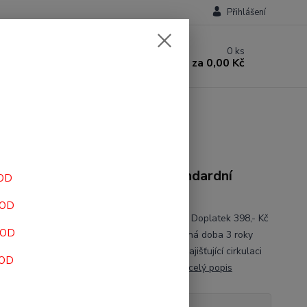
Přihlášení
0
ks
za
0,00 Kč
ace antidekubitní pěnová standardní
HOD
ěr 90×200 cm
HOD
jišťovny 5007993 Pojišťovna hradí 2922,- Kč Doplatek 398,- Kč
HOD
isuje NEU, REH, ORT Revizní lékař ano Užitná doba 3 roky
K 3704963 POPIS: PU pěna průřezy zajišťující cirkulaci
HOD
u a plynulé polohování. snímatelný, prate...
celý popis