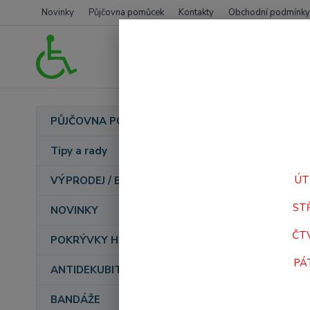
Novinky
Půjčovna pomůcek
Kontakty
Obchodní podmínky
Úvod
PŮJČOVNA POMŮCEK
POL
Tipy a rady
ÚT
VÝPRODEJ / BAZAR
ST
NOVINKY
ČT
POKRÝVKY HLAVY AMOENA
PÁ
ANTIDEKUBITNÍ PROGRAM
BANDÁŽE