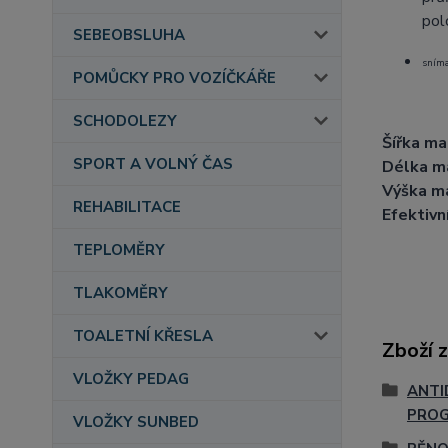
pol
SEBEOBSLUHA
sníma
POMŮCKY PRO VOZÍČKÁŘE
SCHODOLEZY
Šířka ma
SPORT A VOLNÝ ČAS
Délka m
Výška m
REHABILITACE
Efektivní
TEPLOMĚRY
TLAKOMĚRY
TOALETNÍ KŘESLA
Zboží 
VLOŽKY PEDAG
ANTI
PRO
VLOŽKY SUNBED