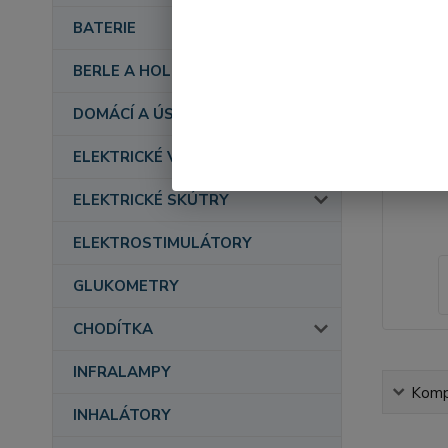
BATERIE
BERLE A HOLE
DOMÁCÍ A ÚSTAVNÍ PÉČE
ELEKTRICKÉ VOZÍKY
ELEKTRICKÉ SKÚTRY
ELEKTROSTIMULÁTORY
GLUKOMETRY
CHODÍTKA
INFRALAMPY
Kompl
INHALÁTORY