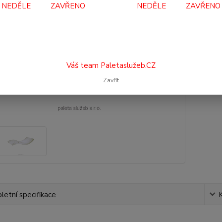
Dos
NEDĚLE ZAVŘENO NEDĚLE ZAVŘENO
3 
2 9
Váš team Paletaslužeb.CZ
Číslo p
Zavřít
etní specifikace