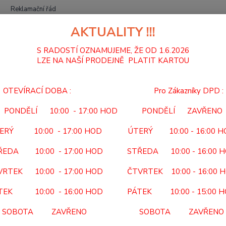
Reklamační řád
AKTUALITY !!!
Hledat
S RADOSTÍ OZNAMUJEME, ŽE OD 1.6.2026
LZE NA NAŠÍ PRODEJNĚ PLATIT KARTOU
MECHANICKÉ VOZÍKY
RAMPA NÁJEZDOVÁ MR 107
OTEVÍRACÍ DOBA : Pro Zákazníky DPD :
PA NÁJEZDOVÁ MR 107
PONDĚLÍ 10:00 - 17:00 HOD PONDĚLÍ ZAVŘENO
MR 
ERÝ 10:00 - 17:00 HOD ÚTERÝ 10:00 - 16:00 
KÓD P
ŘEDA 10:00 - 17:00 HOD STŘEDA 10:00 - 16:00 
NEHRA
VRTEK 10:00 - 17:00 HOD ČTVRTEK 10:00 - 16:00 
konstr
složen
TEK 10:00 - 16:00 HOD PÁTEK 10:00 - 15:00 
cm Cel
SOBOTA ZAVŘENO SOBOTA ZAVŘENO