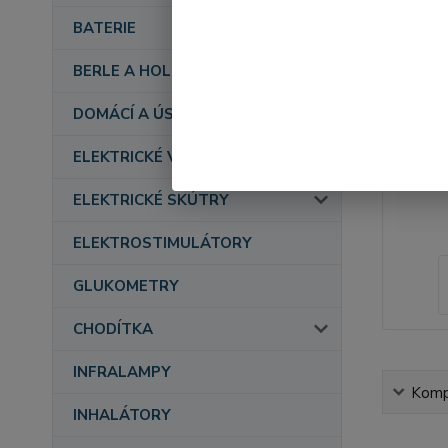
BATERIE
BERLE A HOLE
DOMÁCÍ A ÚSTAVNÍ PÉČE
ELEKTRICKÉ VOZÍKY
ELEKTRICKÉ SKÚTRY
ELEKTROSTIMULÁTORY
GLUKOMETRY
CHODÍTKA
INFRALAMPY
Kompl
INHALÁTORY