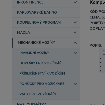
Komple
INKONTINENCE
KÓD POJ
KARLOVARSKÉ BAHNO
CENA:
5
KOUPELNOVÝ PROGRAM
POJIŠŤO
DOPLAT
MADLA
MECHANICKÉ VOZÍKY
POPIS:
d
INVALIDNÍ VOZÍKY
t
DOPLŇKY PRO VOZÍČKÁŘE
PŘÍSLUŠENSTVÍ K VOZÍKŮM
POMŮCKY PRO VOZÍČKÁŘE
VÁHY PRO VOZÍČKÁŘE
NASLOUCHÁTKA