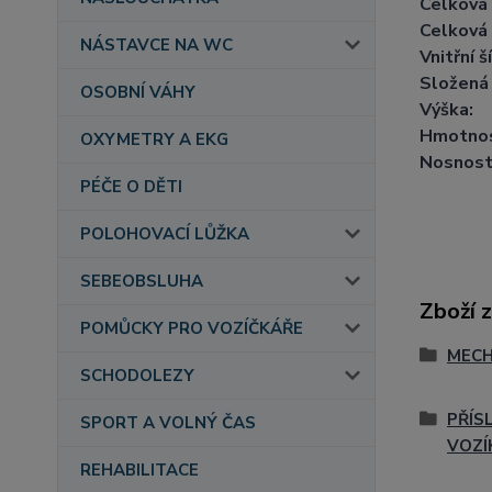
Celková 
Celková 
NÁSTAVCE NA WC
Vnitřní š
Složená 
OSOBNÍ VÁHY
Výška:
Hmotnos
OXYMETRY A EKG
Nosnost
PÉČE O DĚTI
POLOHOVACÍ LŮŽKA
SEBEOBSLUHA
Zboží 
POMŮCKY PRO VOZÍČKÁŘE
MECH
SCHODOLEZY
PŘÍS
SPORT A VOLNÝ ČAS
VOZÍ
REHABILITACE