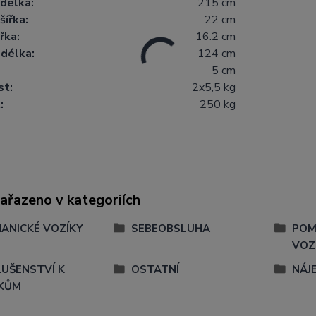
délka:
215 cm
šířka:
22 cm
ířka:
16.2 cm
délka:
124 cm
5 cm
t:
2x5,5 kg
:
250 kg
zařazeno v kategoriích
ANICKÉ VOZÍKY
SEBEOBSLUHA
POM
VOZ
LUŠENSTVÍ K
OSTATNÍ
NÁJ
KŮM