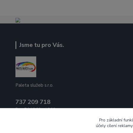
Jsme tu pro Vás.
Paleta služeb s.r.o.
737 209 718
Po - Pá 10:00 - 16:00
Pro základní funk
ecek@paletasluzeb.cz
účely cílení reklam