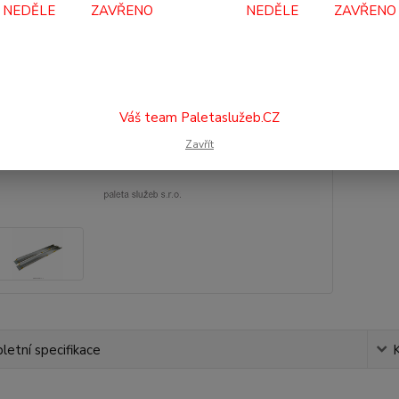
Dos
NEDĚLE ZAVŘENO NEDĚLE ZAVŘENO
5 
4 3
Váš team Paletaslužeb.CZ
Číslo p
Zavřít
etní specifikace