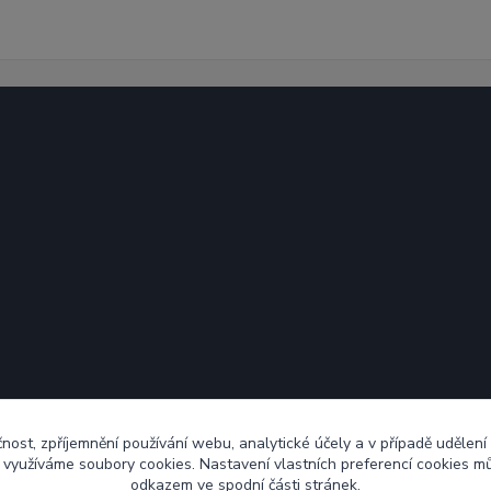
čnost, zpříjemnění používání webu, analytické účely a v případě udělení
y využíváme soubory cookies. Nastavení vlastních preferencí cookies mů
odkazem ve spodní části stránek.