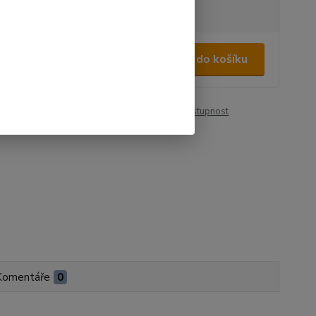
tupnost
na dotaz
250 Kč
/
ks
Přidat do košíku
39 Kč
bez DPH
roduktu:
00500
Hlídat cenu / dostupnost
Komentáře
0