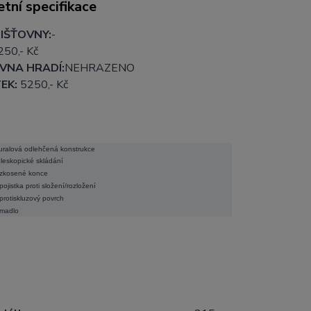
tní specifikace
IŠŤOVNY:
-
250
,- Kč
VNA HRADÍ:
NEHRAZENO
EK:
5250
,- Kč
uralová odlehčená konstrukce
eleskopické skládání
zkosené konce
pojistka proti složení/rozložení
protiskluzový povrch
madlo