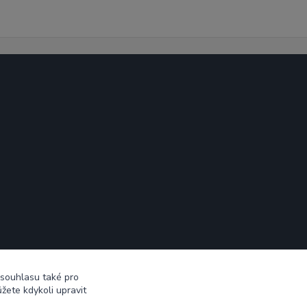
 souhlasu také pro
žete kdykoli upravit