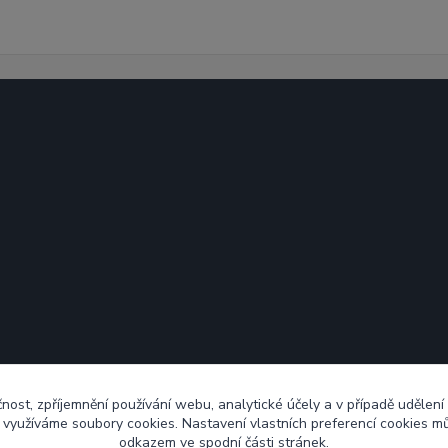
čnost, zpříjemnění používání webu, analytické účely a v případě udělení
y využíváme soubory cookies. Nastavení vlastních preferencí cookies mů
odkazem ve spodní části stránek.