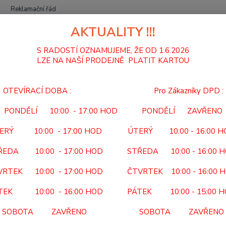
Reklamační řád
AKTUALITY !!!
Hledat
S RADOSTÍ OZNAMUJEME, ŽE OD 1.6.2026
LZE NA NAŠÍ PRODEJNĚ PLATIT KARTOU
MECHANICKÉ VOZÍKY
RAMPA NÁJEZDOVÁ SKLÁDACÍ OV 12
OTEVÍRACÍ DOBA : Pro Zákazníky DPD :
PA NÁJEZDOVÁ SKLÁDACÍ OV 
PONDĚLÍ 10:00 - 17:00 HOD PONDĚLÍ ZAVŘENO
OV 
ERÝ 10:00 - 17:00 HOD ÚTERÝ 10:00 - 16:00 
KÓD PO
ŘEDA 10:00 - 17:00 HOD STŘEDA 10:00 - 16:00 
NEHRA
VRTEK 10:00 - 17:00 HOD ČTVRTEK 10:00 - 16:00 
dvoudí
manipu
TEK 10:00 - 16:00 HOD PÁTEK 10:00 - 15:00 
nájezd
SOBOTA ZAVŘENO SOBOTA ZAVŘENO