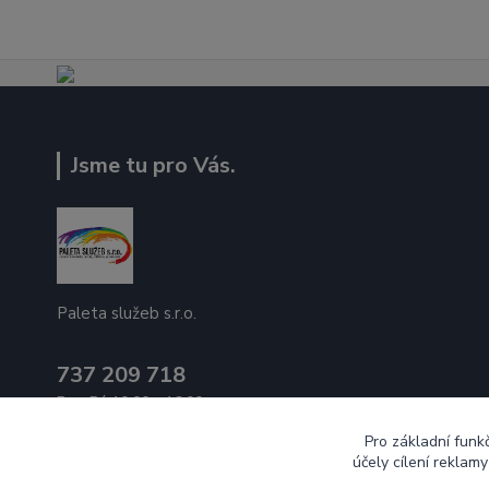
Jsme tu pro Vás.
Paleta služeb s.r.o.
737 209 718
Po - Pá 10:00 - 16:00
Pro základní funk
ecek@paletasluzeb.cz
účely cílení reklam