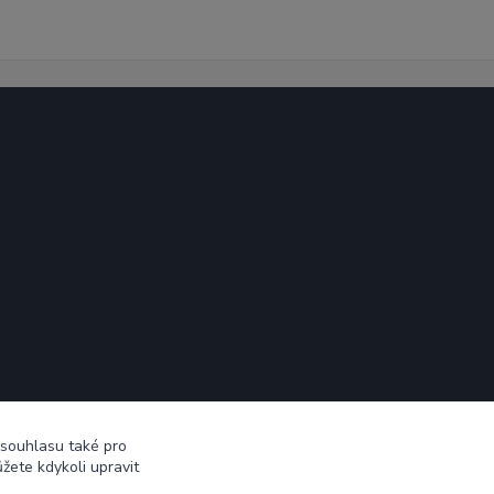
 souhlasu také pro
žete kdykoli upravit