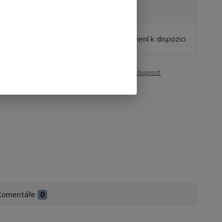
tupnost
na dotaz
845 Kč
/
ks
Momentálně není k dispozici
10 Kč
bez DPH
roduktu:
00502
Hlídat cenu / dostupnost
Komentáře
0