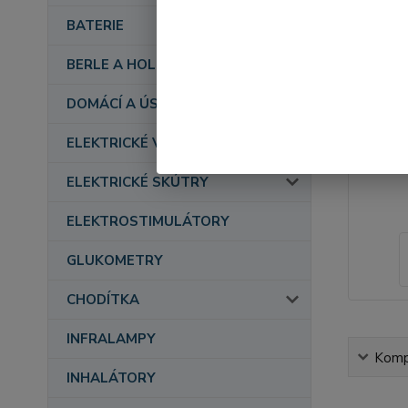
BATERIE
BERLE A HOLE
DOMÁCÍ A ÚSTAVNÍ PÉČE
ELEKTRICKÉ VOZÍKY
ELEKTRICKÉ SKÚTRY
ELEKTROSTIMULÁTORY
GLUKOMETRY
CHODÍTKA
INFRALAMPY
Kompl
INHALÁTORY