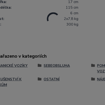
ířka:
17 cm
délka:
115 cm
6 cm
t:
2x7,8 kg
:
300 kg
zařazeno v kategoriích
ANICKÉ VOZÍKY
SEBEOBSLUHA
POM
VOZ
LUŠENSTVÍ K
OSTATNÍ
NÁJ
KŮM