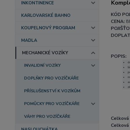
Komple
INKONTINENCE
KÓD POJ
KARLOVARSKÉ BAHNO
CENA:
8
KOUPELNOVÝ PROGRAM
POJIŠŤO
DOPLAT
MADLA
MECHANICKÉ VOZÍKY
POPIS:
d
INVALIDNÍ VOZÍKY
l
p
m
DOPLŇKY PRO VOZÍČKÁŘE
a
z
PŘÍSLUŠENSTVÍ K VOZÍKŮM
POMŮCKY PRO VOZÍČKÁŘE
VÁHY PRO VOZÍČKÁŘE
Celková 
Celková 
NASLOUCHÁTKA