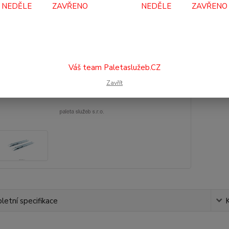
Dos
NEDĚLE ZAVŘENO NEDĚLE ZAVŘENO
8 
7 3
Váš team Paletaslužeb.CZ
Číslo p
Zavřít
etní specifikace