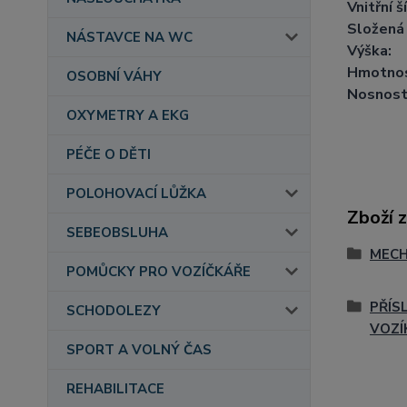
Vnitřní š
Složená 
NÁSTAVCE NA WC
Výška:
Hmotnos
OSOBNÍ VÁHY
Nosnost
OXYMETRY A EKG
PÉČE O DĚTI
POLOHOVACÍ LŮŽKA
Zboží 
SEBEOBSLUHA
MECH
POMŮCKY PRO VOZÍČKÁŘE
PŘÍS
SCHODOLEZY
VOZÍ
SPORT A VOLNÝ ČAS
REHABILITACE