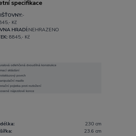
tní specifikace
IŠŤOVNY:
-
845
,- Kč
VNA HRADÍ:
NEHRAZENO
EK:
8845
,- Kč
uralová odlehčená dvoudílná konstrukce
ámací skládání
rotiskluzový povrch
anipulační madlo
retační pojistka proti rozložení
kosené nájezdové konce
délka:
230 cm
šířka:
23.6 cm