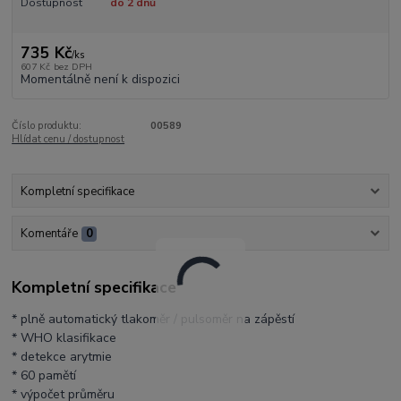
Dostupnost
do 2 dnů
735 Kč
/
ks
607 Kč
bez DPH
Momentálně není k dispozici
Číslo produktu:
00589
Hlídat cenu / dostupnost
Kompletní specifikace
Komentáře
0
Kompletní specifikace
* plně automatický tlakoměr / pulsoměr na zápěstí
* WHO klasifikace
* detekce arytmie
* 60 pamětí
* výpočet průměru