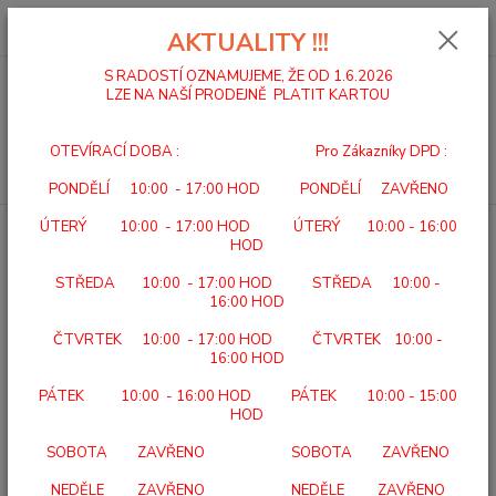
0
ks
za
0,00 Kč
AKTUALITY !!!
S RADOSTÍ OZNAMUJEME, ŽE OD 1.6.2026
LZE NA NAŠÍ PRODEJNĚ PLATIT KARTOU
Menu
OTEVÍRACÍ DOBA : Pro Zákazníky DPD :
Hledat
PONDĚLÍ 10:00 - 17:00 HOD PONDĚLÍ ZAVŘENO
ÚTERÝ 10:00 - 17:00 HOD ÚTERÝ 10:00 - 16:00
Úvod
DOMÁCÍ A ÚSTAVNÍ PÉČE
SANITAS SBC 24 Tlakoměr
HOD
SANITAS SBC 24 Tlakoměr
STŘEDA 10:00 - 17:00 HOD STŘEDA 10:00 -
16:00 HOD
ČTVRTEK 10:00 - 17:00 HOD ČTVRTEK 10:00 -
16:00 HOD
PÁTEK 10:00 - 16:00 HOD PÁTEK 10:00 - 15:00
HOD
SOBOTA ZAVŘENO SOBOTA ZAVŘENO
NEDĚLE ZAVŘENO NEDĚLE ZAVŘENO