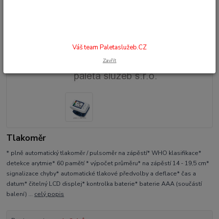
Váš team Paletaslužeb.CZ
Zavřít
Tlakoměr
* plně automatický tlakoměr / pulsoměr na zápěstí* WHO klasifikace*
detekce arytmie* 60 pamětí * výpočet průměru* na zápěstí 14 - 19,5 cm*
signalizace chyby* automatické tlakové předvolby a deflace* čas a
datum* čitelný LCD displej* kontrolka baterie* baterie AAA (součástí
balení) ...
celý popis