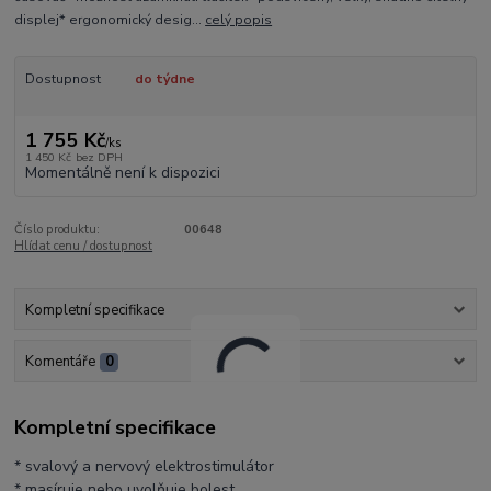
displej* ergonomický desig...
celý popis
Dostupnost
do týdne
1 755 Kč
/
ks
1 450 Kč
bez DPH
Momentálně není k dispozici
Číslo produktu:
00648
Hlídat cenu / dostupnost
Kompletní specifikace
Komentáře
0
Kompletní specifikace
* svalový a nervový elektrostimulátor
* masíruje nebo uvolňuje bolest