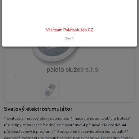
Váš team Paletaslužeb.CZ
Zavřít
Svalový elektrostimulátor
* svalový a nervový elektrostimulátor* masíruje nebo uvolňuje bolest*
různé tipy stimulace* 2 oddělené systémy* 4 přilnavé elektrody* 44
přednastavených programů* 6 programů nastavitelných individuálně*
časovač* možnost uzamknutí tlačítek* podsvícený, velký, snadno čitelný