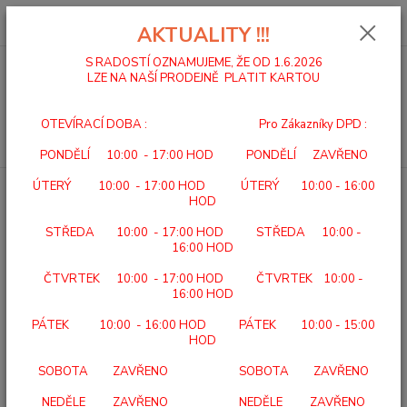
0
ks
za
0,00 Kč
AKTUALITY !!!
S RADOSTÍ OZNAMUJEME, ŽE OD 1.6.2026
LZE NA NAŠÍ PRODEJNĚ PLATIT KARTOU
Menu
OTEVÍRACÍ DOBA : Pro Zákazníky DPD :
Hledat
PONDĚLÍ 10:00 - 17:00 HOD PONDĚLÍ ZAVŘENO
ÚTERÝ 10:00 - 17:00 HOD ÚTERÝ 10:00 - 16:00
Úvod
DOMÁCÍ A ÚSTAVNÍ PÉČE
SANITAS SEM 43 Svalový
HOD
elektrostimulátor
STŘEDA 10:00 - 17:00 HOD STŘEDA 10:00 -
SANITAS SEM 43 Svalový
16:00 HOD
elektrostimulátor
ČTVRTEK 10:00 - 17:00 HOD ČTVRTEK 10:00 -
16:00 HOD
PÁTEK 10:00 - 16:00 HOD PÁTEK 10:00 - 15:00
HOD
SOBOTA ZAVŘENO SOBOTA ZAVŘENO
NEDĚLE ZAVŘENO NEDĚLE ZAVŘENO