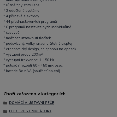
* různé tipy stimulace
* 2 oddělené systémy
* 4 přilnavé elektrody
* 44 přednastavených programů
* 6 programů nastavitelných individuálně
* časovač
* možnost uzamknutí tlačítek
* podsvícený, velký, snadno čitelný displej
* ergonomický design, se sponou na opasek
* výstupní proud 200mA
* výstupní frekvence: 1-150 Hz
* pulsační rozpětí 60 - 450 mikrosec.
* baterie 3x AAA (součástí balení)
Zboží zařazeno v kategoriích
DOMÁCÍ A ÚSTAVNÍ PÉČE
ELEKTROSTIMULÁTORY