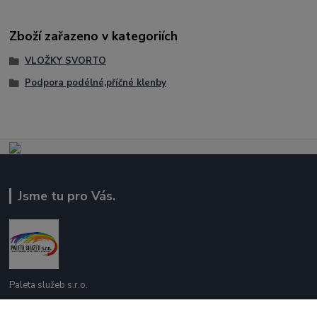
Zboží zařazeno v kategoriích
VLOŽKY SVORTO
Podpora podélné,příčné klenby
Jsme tu pro Vás.
Paleta služeb s.r.o.