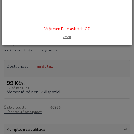
018
Srdíčka jsou vyrobena z měkkého latexového odlitku, který podepírá
Váš team Paletaslužeb.CZ
příčně plochou nohu. Povrch je překryt usní a spodní strana je opatřena
Zavřít
celoplošnou samolepicí fólií. S ohledem na stupeň plochosti a velikosti
nohy je možno volit mezi třemi velikostmi srdíček. K umístěí v obuvi je
možno použít šabl...
celý popis
Dostupnost
na dotaz
99 Kč
/
ks
82 Kč
bez DPH
Momentálně není k dispozici
Číslo produktu:
00980
Hlídat cenu / dostupnost
Kompletní specifikace