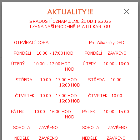
0
ks
za
0,00 Kč
AKTUALITY !!!
S RADOSTÍ OZNAMUJEME, ŽE OD 1.6.2026
LZE NA NAŠÍ PRODEJNĚ PLATIT KARTOU
Menu
OTEVÍRACÍ DOBA : Pro Zákazníky DPD :
Hledat
PONDĚLÍ 10:00 - 17:00 HOD PONDĚLÍ ZAVŘENO
ÚTERÝ 10:00 - 17:00 HOD ÚTERÝ 10:00 - 16:00
Úvod
VLOŽKY SVORTO
SRDÍČKA SAMOLEPICÍ - KAPKA
HOD
SRDÍČKA SAMOLEPICÍ - KAPKA
STŘEDA 10:00 - 17:00 HOD STŘEDA 10:00 -
16:00 HOD
ČTVRTEK 10:00 - 17:00 HOD ČTVRTEK 10:00 -
16:00 HOD
PÁTEK 10:00 - 16:00 HOD PÁTEK 10:00 - 15:00
HOD
SOBOTA ZAVŘENO SOBOTA ZAVŘENO
NEDĚLE ZAVŘENO NEDĚLE ZAVŘENO