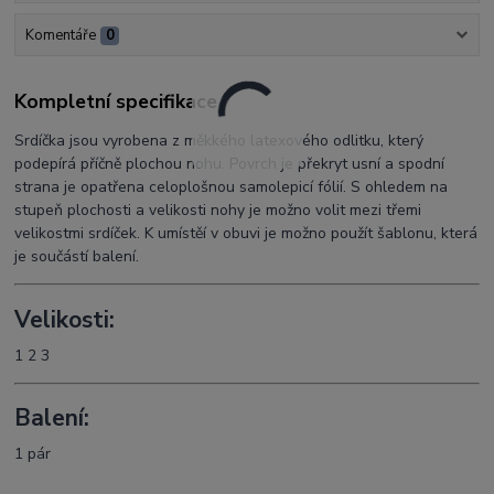
Komentáře
0
Kompletní specifikace
Srdíčka jsou vyrobena z měkkého latexového odlitku, který
podepírá příčně plochou nohu. Povrch je překryt usní a spodní
strana je opatřena celoplošnou samolepicí fólií. S ohledem na
stupeň plochosti a velikosti nohy je možno volit mezi třemi
velikostmi srdíček. K umístěí v obuvi je možno použít šablonu, která
je součástí balení.
Velikosti:
1 2 3
Balení:
1 pár