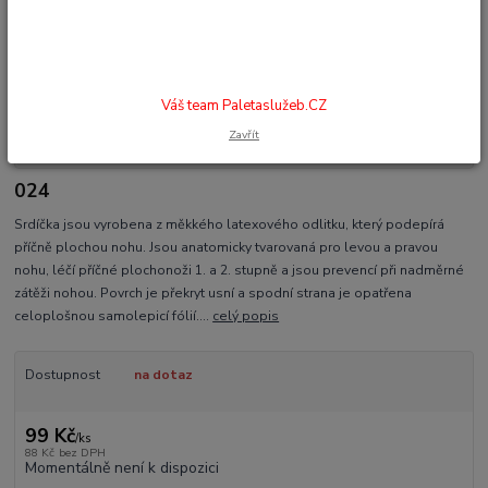
Váš team Paletaslužeb.CZ
Zavřít
024
Srdíčka jsou vyrobena z měkkého latexového odlitku, který podepírá
příčně plochou nohu. Jsou anatomicky tvarovaná pro levou a pravou
nohu, léčí příčné plochonoži 1. a 2. stupně a jsou prevencí při nadměrné
zátěži nohou. Povrch je překryt usní a spodní strana je opatřena
celoplošnou samolepicí fólií....
celý popis
Dostupnost
na dotaz
99 Kč
/
ks
88 Kč
bez DPH
Momentálně není k dispozici