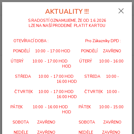
0
ks
za
0,00 Kč
AKTUALITY !!!
S RADOSTÍ OZNAMUJEME, ŽE OD 1.6.2026
LZE NA NAŠÍ PRODEJNĚ PLATIT KARTOU
Menu
OTEVÍRACÍ DOBA : Pro Zákazníky DPD :
Hledat
PONDĚLÍ 10:00 - 17:00 HOD PONDĚLÍ ZAVŘENO
ÚTERÝ 10:00 - 17:00 HOD ÚTERÝ 10:00 - 16:00
Úvod
VLOŽKY SVORTO
SRDÍČKA SAMOLEPICÍ L+P
HOD
SRDÍČKA SAMOLEPICÍ L+P
STŘEDA 10:00 - 17:00 HOD STŘEDA 10:00 -
16:00 HOD
ČTVRTEK 10:00 - 17:00 HOD ČTVRTEK 10:00 -
16:00 HOD
PÁTEK 10:00 - 16:00 HOD PÁTEK 10:00 - 15:00
HOD
SOBOTA ZAVŘENO SOBOTA ZAVŘENO
NEDĚLE ZAVŘENO NEDĚLE ZAVŘENO