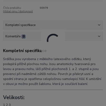
Číslo produktu:
00979
Hlídat cenu / dostupnost
Kompletní specifikace
Komentáře
0
Kompletní specifikace
Srdíčka jsou vyrobena z měkkého latexového odlitku, který
podepírá příčně plochou nohu. Jsou anatomicky tvarovaná pro
levou a pravou nohu, léčí příčné plochonoži 1. a 2. stupně a jsou
prevencí při nadměrné zátěži nohou. Povrch je překryt usní a
spodní strana je opatřena celoplošnou samolepicí fólií. K umístění
v obuvi je možno použít šablonu, která je součástí balení.
Velikosti:
1 2 3