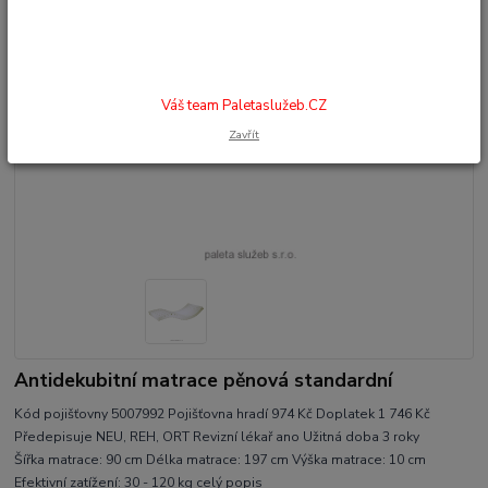
Váš team Paletaslužeb.CZ
Zavřít
Antidekubitní matrace pěnová standardní
Kód pojišťovny 5007992 Pojišťovna hradí 974 Kč Doplatek 1 746 Kč
Předepisuje NEU, REH, ORT Revizní lékař ano Užitná doba 3 roky
Šířka matrace: 90 cm Délka matrace: 197 cm Výška matrace: 10 cm
Efektivní zatížení: 30 - 120 kg
celý popis