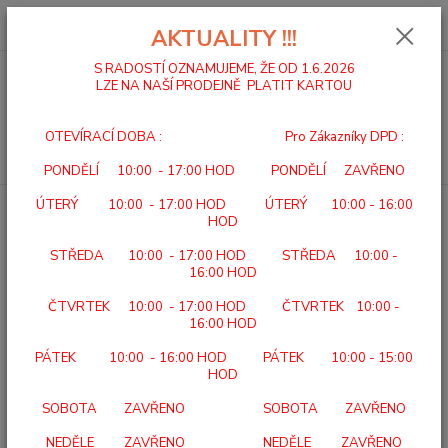
0
ks
za
0,00 Kč
AKTUALITY !!!
S RADOSTÍ OZNAMUJEME, ŽE OD 1.6.2026
LZE NA NAŠÍ PRODEJNĚ PLATIT KARTOU
Menu
OTEVÍRACÍ DOBA : Pro Zákazníky DPD :
Hledat
PONDĚLÍ 10:00 - 17:00 HOD PONDĚLÍ ZAVŘENO
ÚTERÝ 10:00 - 17:00 HOD ÚTERÝ 10:00 - 16:00
Úvod
POLOHOVACÍ LŮŽKA
STANDARD P111M
HOD
STANDARD P111M
STŘEDA 10:00 - 17:00 HOD STŘEDA 10:00 -
16:00 HOD
ČTVRTEK 10:00 - 17:00 HOD ČTVRTEK 10:00 -
16:00 HOD
PÁTEK 10:00 - 16:00 HOD PÁTEK 10:00 - 15:00
HOD
SOBOTA ZAVŘENO SOBOTA ZAVŘENO
NEDĚLE ZAVŘENO NEDĚLE ZAVŘENO