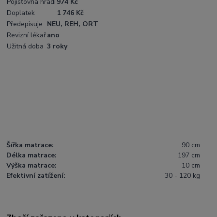
Pojišťovna hradí
974 Kč
Doplatek
1 746 Kč
Předepisuje
NEU, REH, ORT
Revizní lékař
ano
Užitná doba
3 roky
Šířka matrace:
90 cm
Délka matrace:
197 cm
Výška matrace:
10 cm
Efektivní zatížení:
30 - 120 kg