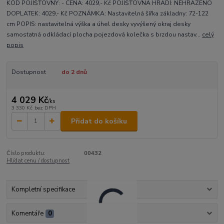
KÓD POJIŠŤOVNY: - CENA: 4029,- Kč POJIŠŤOVNA HRADÍ: NEHRAZENO
DOPLATEK: 4029,- Kč POZNÁMKA: Nastavitelná šířka základny: 72-122
cm POPIS: nastavitelná výška a úhel desky vyvýšený okraj desky
samostatná odkládací plocha pojezdová kolečka s brzdou nastav...
celý
popis
Dostupnost
do 2 dnů
4 029 Kč
/
ks
3 330 Kč
bez DPH
Přidat do košíku
Číslo produktu:
00432
Hlídat cenu / dostupnost
Kompletní specifikace
Komentáře
0