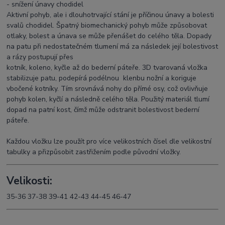
- snížení únavy chodidel
Aktivní pohyb, ale i dlouhotrvající stání je příčinou únavy a bolesti
svalů chodidel. Špatný biomechanický pohyb může způsobovat
otlaky, bolest a únava se může přenášet do celého těla. Dopady
na patu při nedostatečném tlumení má za následek její bolestivost
a rázy postupují přes
kotník, koleno, kyčle až do bederní páteře. 3D tvarovaná vložka
stabilizuje patu, podepírá podélnou klenbu nožní a koriguje
vbočené kotníky. Tím srovnává nohy do přímé osy, což ovlivňuje
pohyb kolen, kyčlí a následně celého těla. Použitý materiál tlumí
dopad na patní kost, čímž může odstranit bolestivost bederní
páteře.
Každou vložku lze použít pro více velikostních čísel dle velikostní
tabulky a přizpůsobit zastřižením podle původní vložky.
Velikosti:
35-36 37-38 39-41 42-43 44-45 46-47