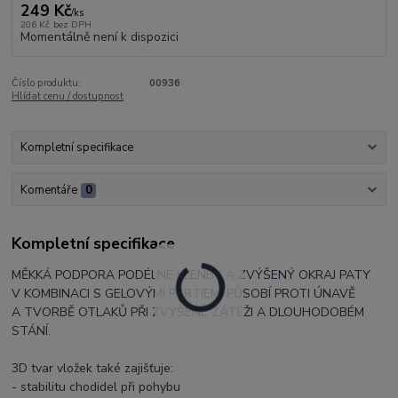
249 Kč
/
ks
206 Kč
bez DPH
Momentálně není k dispozici
Číslo produktu:
00936
Hlídat cenu / dostupnost
Kompletní specifikace
Komentáře
0
Kompletní specifikace
MĚKKÁ PODPORA PODÉLNÉ KLENBY A ZVÝŠENÝ OKRAJ PATY
V KOMBINACI S GELOVÝMI PARTIEMI PŮSOBÍ PROTI ÚNAVĚ
A TVORBĚ OTLAKŮ PŘI ZVÝŠENÉ ZÁTĚŽI A DLOUHODOBÉM
STÁNÍ.
3D tvar vložek také zajišťuje:
- stabilitu chodidel při pohybu