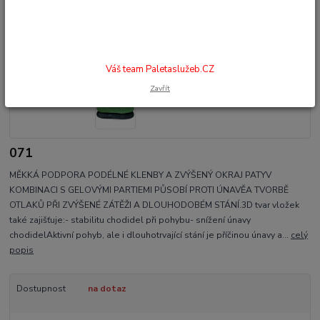
Váš team Paletaslužeb.CZ
Zavřít
071
MĚKKÁ PODPORA PODÉLNÉ KLENBY A ZVÝŠENÝ OKRAJ PATYV
KOMBINACI S GELOVÝMI PARTIEMI PŮSOBÍ PROTI ÚNAVĚA TVORBĚ
OTLAKŮ PŘI ZVÝŠENÉ ZÁTĚŽI A DLOUHODOBÉM STÁNÍ.3D tvar vložek
také zajišťuje:- stabilitu chodidel při pohybu- snížení únavy
chodidelAktivní pohyb, ale i dlouhotrvající stání je příčinou únavy a...
celý
popis
Dostupnost
na dotaz