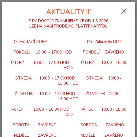
0
ks
za
0,00 Kč
AKTUALITY !!!
S RADOSTÍ OZNAMUJEME, ŽE OD 1.6.2026
LZE NA NAŠÍ PRODEJNĚ PLATIT KARTOU
Menu
OTEVÍRACÍ DOBA : Pro Zákazníky DPD :
Hledat
PONDĚLÍ 10:00 - 17:00 HOD PONDĚLÍ ZAVŘENO
ÚTERÝ 10:00 - 17:00 HOD ÚTERÝ 10:00 - 16:00
Úvod
VLOŽKY SVORTO
VLOŽKY SPORT RELAX
HOD
VLOŽKY SPORT RELAX
STŘEDA 10:00 - 17:00 HOD STŘEDA 10:00 -
16:00 HOD
ČTVRTEK 10:00 - 17:00 HOD ČTVRTEK 10:00 -
16:00 HOD
PÁTEK 10:00 - 16:00 HOD PÁTEK 10:00 - 15:00
HOD
SOBOTA ZAVŘENO SOBOTA ZAVŘENO
NEDĚLE ZAVŘENO NEDĚLE ZAVŘENO