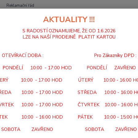
Reklamační řád
AKTUALITY !!!
Hledat
S RADOSTÍ OZNAMUJEME, ŽE OD 1.6.2026
LZE NA NAŠÍ PRODEJNĚ PLATIT KARTOU
KOUPELNOVÝ PROGRAM
SEDAČKY DO SPRCHY
POJÍZDNÉ
VOZ
OTEVÍRACÍ DOBA : Pro Zákazníky DPD :
ÍK DO SPRCHY POJÍZDNÝ 808
PONDĚLÍ 10:00 - 17:00 HOD PONDĚLÍ ZAVŘENO
808
ERÝ 10:00 - 17:00 HOD ÚTERÝ 10:00 - 16:00 
ukt
Kód po
ŘEDA 10:00 - 17:00 HOD STŘEDA 10:00 - 16:00 
Předep
VRTEK 10:00 - 17:00 HOD ČTVRTEK 10:00 - 16:00 
lékař 
Zdravo
TEK 10:00 - 16:00 HOD PÁTEK 10:00 - 15:00 
SOBOTA ZAVŘENO SOBOTA ZAVŘENO
Dos