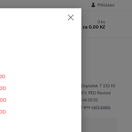
Přihlášení
0
ks
za
0,00 Kč
ÍK DO SPRCHY POJÍZDNÝ 808
HOD
jišťovny 5019454 Pojišťovna hradí 3 248 Kč Doplatek 7 152 Kč
HOD
isuje PRL, REH, NEU, ORT, ORP, GER, INT, REV, PED Revizní
HOD
ano Užitná doba 10 let Úhradová skupina 07.04.03.01
tnický prostředek třídy I MDR (EU) 2017/745 ano
celý popis
HOD
tupnost
do 2 dnů