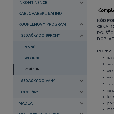
INKONTINENCE
Komple
KARLOVARSKÉ BAHNO
KÓD POJ
KOUPELNOVÝ PROGRAM
CENA:
1
POJIŠŤO
SEDAČKY DO SPRCHY
DOPLAT
PEVNÉ
POPIS:
SKLOPNÉ
dural
nasta
POJÍZDNÉ
odklo
odklo
SEDAČKY DO VANY
vyměk
odděl
DOPLŇKY
kol
pol
MADLA
mad