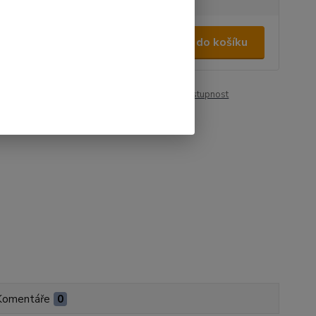
 400 Kč
/
ks
Přidat do košíku
86 Kč
bez DPH
roduktu:
00310
Hlídat cenu / dostupnost
Komentáře
0