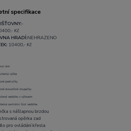
tní specifikace
IŠŤOVNY:
-
0400
,- Kč
VNA HRADÍ:
NEHRAZENO
EK:
10400
,- Kč
ový rám
vitelná výška
pné područky
pné dvoudílné stupačky
čené sedátko s výřezem
itelná centrální část sedátka
ečka s nášlapnou brzdou
strovaná opěrka zad
lo pro ovládání křesla