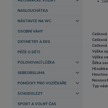
MECHANICKÉ VOZÍKY
zad
NASLOUCHÁTKA
NÁSTAVCE NA WC
OSOBNÍ VÁHY
Celková 
Celková 
OXYMETRY A EKG
Celková 
Výška op
PÉČE O DĚTI
Výška s
POLOHOVACÍ LŮŽKA
Šířka se
Hloubka
SEBEOBSLUHA
Hmotnos
Nosnost
POMŮCKY PRO VOZÍČKÁŘE
Typ nád
SCHODOLEZY
SPORT A VOLNÝ ČAS