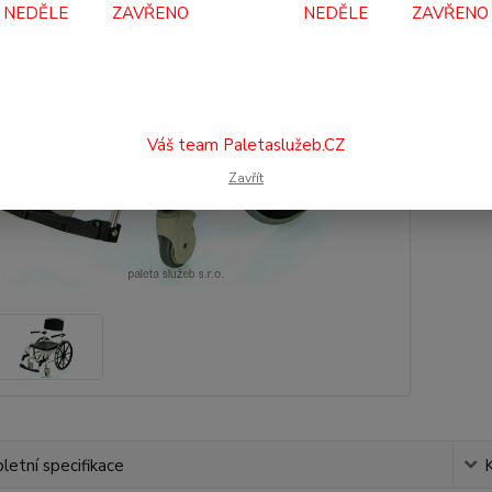
NEDĚLE ZAVŘENO NEDĚLE ZAVŘENO
10
9 2
Váš team Paletaslužeb.CZ
Číslo p
Zavřít
etní specifikace