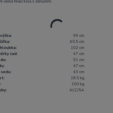
ní velká hnací kola s obručemi
výška:
99 cm
šířka:
65.5 cm
hloubka:
102 cm
ěrky zad:
47 cm
edu:
51 cm
du:
47 cm
 sedu:
43 cm
t:
18.5 kg
:
100 kg
oby:
ACC/5A