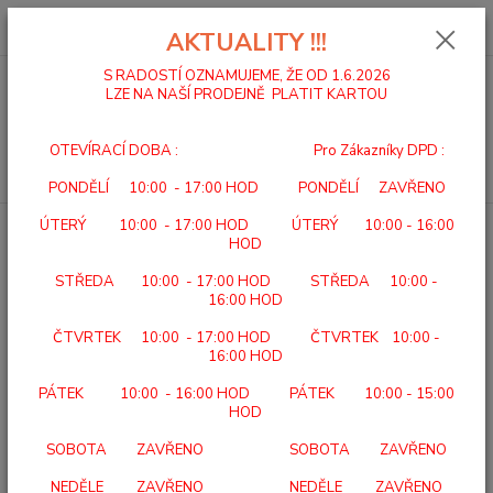
0
ks
za
0,00 Kč
AKTUALITY !!!
S RADOSTÍ OZNAMUJEME, ŽE OD 1.6.2026
LZE NA NAŠÍ PRODEJNĚ PLATIT KARTOU
Menu
OTEVÍRACÍ DOBA : Pro Zákazníky DPD :
Hledat
PONDĚLÍ 10:00 - 17:00 HOD PONDĚLÍ ZAVŘENO
ÚTERÝ 10:00 - 17:00 HOD ÚTERÝ 10:00 - 16:00
Úvod
MECHANICKÉ VOZÍKY
VOZÍK INVALIDNÍ ODLEHČENÝ 348-23
HOD
VOZÍK INVALIDNÍ ODLEHČENÝ
STŘEDA 10:00 - 17:00 HOD STŘEDA 10:00 -
348-23
16:00 HOD
ČTVRTEK 10:00 - 17:00 HOD ČTVRTEK 10:00 -
TOP produkt
Doprava ZDARMA
16:00 HOD
PÁTEK 10:00 - 16:00 HOD PÁTEK 10:00 - 15:00
HOD
SOBOTA ZAVŘENO SOBOTA ZAVŘENO
NEDĚLE ZAVŘENO NEDĚLE ZAVŘENO