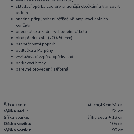
výškově nastavitelné stupačky
skládací opěrka zad pro snadnější oblékání a transport
autem
snadné přizpůsobení těžiště při amputaci dolních
končetin
pneumatická zadní rychloupínací kola
plná přední kola (200x50 mm)
bezpečnostní popruh
podložka z PU pěny
vyztužovací vzpěra opěrky zad
parkovací brzdy
barevné provedení: stříbrná
Šířka sedu:
40 cm,46 cm,51 cm
Výška sedu:
54 cm
Šířka vozíku:
šířka sedu + 18 cm
Délka vozíku:
105 cm
Výška vozíku:
95 cm