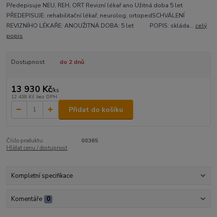
Předepisuje NEU, REH, ORT Revizní lékař ano Užitná doba 5 let
PŘEDEPISUJE: rehabilitační lékař, neurolog, ortopedSCHVÁLENÍ
REVIZNÍHO LÉKAŘE: ANOUŽITNÁ DOBA: 5 let POPIS: skláda...
celý
popis
Dostupnost
do 2 dnů
13 930 Kč
/
ks
12 438 Kč
bez DPH
Přidat do košíku
Číslo produktu:
00365
Hlídat cenu / dostupnost
Kompletní specifikace
Komentáře
0