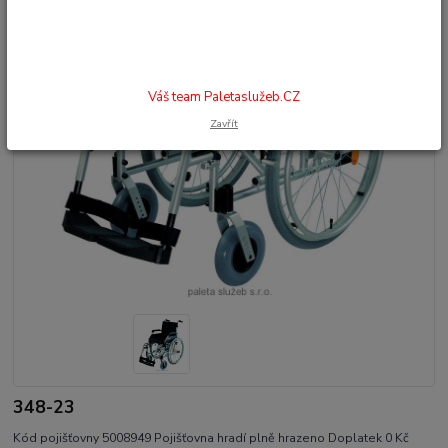
Váš team Paletaslužeb.CZ
Zavřít
348-23
Kód pojišťovny 5008949 Pojišťovna hradí plně hrazeno Doplatek 0 Kč