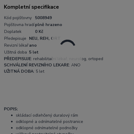
Kompletní specifikace
Kód pojišťovny
5008949
Pojišťovna hradí
plně hrazeno
Doplatek
0 Kč
Předepisuje
NEU, REH, ORT
Revizní lékař
ano
Užitná doba
5 let
PŘEDEPISUJE
: rehabilitační lékař, neurolog, ortoped
SCHVÁLENÍ REVIZNÍHO LÉKAŘE
: ANO
UŽITNÁ DOBA
: 5 let
POPIS:
skládací odlehčený duralový rám
odklopné a odnímatelné postranice
odklopné odnímatelné podnožky