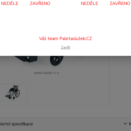
Dos
NEDĚLE ZAVŘENO NEDĚLE ZAVŘENO
9 
7 4
Váš team Paletaslužeb.CZ
Číslo p
Zavřít
etní specifikace