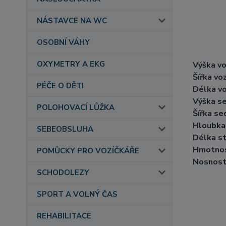
NÁSTAVCE NA WC
OSOBNÍ VÁHY
OXYMETRY A EKG
Výška vo
Šířka voz
PÉČE O DĚTI
Délka vo
Výška s
POLOHOVACÍ LŮŽKA
Šířka se
Hloubka
SEBEOBSLUHA
Délka s
Hmotnos
POMŮCKY PRO VOZÍČKÁŘE
Nosnost 
SCHODOLEZY
SPORT A VOLNÝ ČAS
REHABILITACE