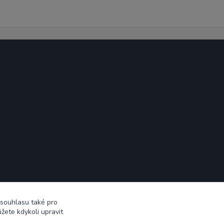
 souhlasu také pro
žete kdykoli upravit