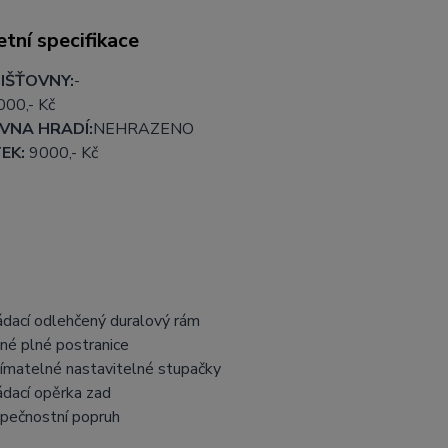
tní specifikace
IŠŤOVNY:
-
000
,- Kč
VNA HRADÍ:
NEHRAZENO
EK:
9000
,- Kč
ádací odlehčený duralový rám
né plné postranice
ímatelné nastavitelné stupačky
ádací opěrka zad
pečnostní popruh