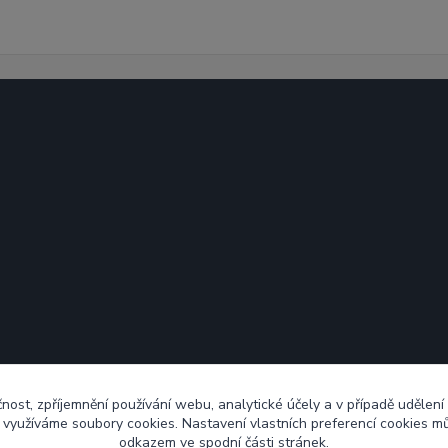
čnost, zpříjemnění používání webu, analytické účely a v případě udělení
y využíváme soubory cookies. Nastavení vlastních preferencí cookies mů
odkazem ve spodní části stránek.