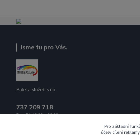
Jsme tu pro Vás.
Paleta služeb s.r.o.
737 209 718
Po - Pá 10:00 - 16:00
Pro základní funk
ecek@paletasluzeb.cz
účely cílení reklam