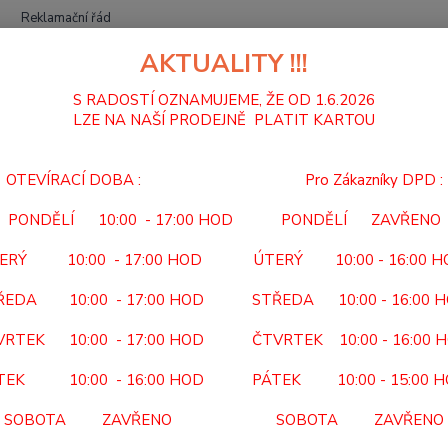
Reklamační řád
AKTUALITY !!!
Hledat
S RADOSTÍ OZNAMUJEME, ŽE OD 1.6.2026
LZE NA NAŠÍ PRODEJNĚ PLATIT KARTOU
MECHANICKÉ VOZÍKY
VOZÍK INVALIDNÍ ODLEHČENÝ 358-23
OTEVÍRACÍ DOBA : Pro Zákazníky DPD :
ÍK INVALIDNÍ ODLEHČENÝ 358-
PONDĚLÍ 10:00 - 17:00 HOD PONDĚLÍ ZAVŘENO
358
ERÝ 10:00 - 17:00 HOD ÚTERÝ 10:00 - 16:00 
ukt
Doprava ZDARMA
KÓD P
ŘEDA 10:00 - 17:00 HOD STŘEDA 10:00 - 16:00 
NEHRA
VRTEK 10:00 - 17:00 HOD ČTVRTEK 10:00 - 16:00 
duralo
stupač
TEK 10:00 - 16:00 HOD PÁTEK 10:00 - 15:00 
94 cm Š
SOBOTA ZAVŘENO SOBOTA ZAVŘENO