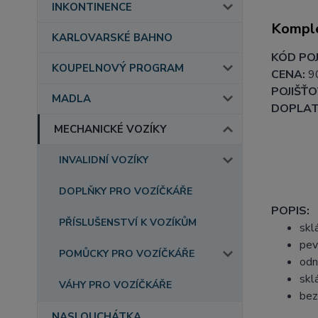
INKONTINENCE
Komple
KARLOVARSKÉ BAHNO
KÓD POJ
KOUPELNOVÝ PROGRAM
CENA:
9
POJIŠŤO
MADLA
DOPLAT
MECHANICKÉ VOZÍKY
INVALIDNÍ VOZÍKY
DOPLŇKY PRO VOZÍČKÁŘE
POPIS:
PŘÍSLUŠENSTVÍ K VOZÍKŮM
skl
pev
POMŮCKY PRO VOZÍČKÁŘE
odn
skl
VÁHY PRO VOZÍČKÁŘE
bez
NASLOUCHÁTKA