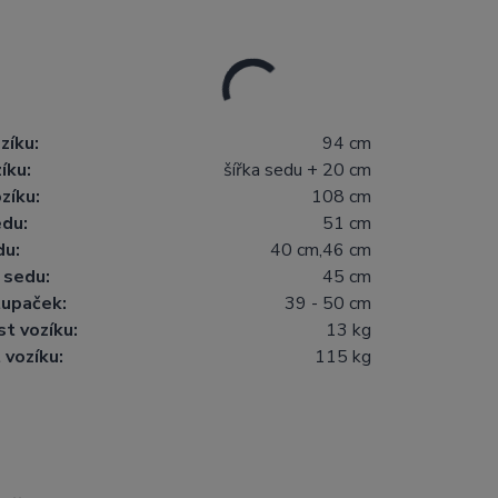
zíku:
94 cm
íku:
šířka sedu + 20 cm
zíku:
108 cm
edu:
51 cm
du:
40 cm,46 cm
 sedu:
45 cm
tupaček:
39 - 50 cm
t vozíku:
13 kg
vozíku:
115 kg