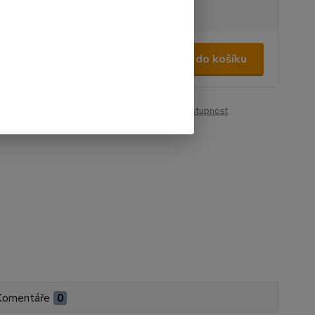
tupnost
na dotaz
000 Kč
/
ks
Přidat do košíku
38 Kč
bez DPH
roduktu:
00362
Hlídat cenu / dostupnost
Komentáře
0