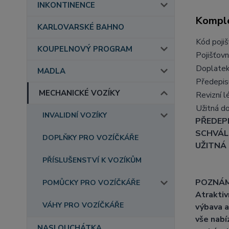
INKONTINENCE
Komple
KARLOVARSKÉ BAHNO
Kód poji
KOUPELNOVÝ PROGRAM
Pojišťovn
Doplate
MADLA
Předepis
MECHANICKÉ VOZÍKY
Revizní l
Užitná d
INVALIDNÍ VOZÍKY
PŘEDEPI
SCHVÁLE
DOPLŇKY PRO VOZÍČKÁŘE
UŽITNÁ
PŘÍSLUŠENSTVÍ K VOZÍKŮM
POZNÁM
POMŮCKY PRO VOZÍČKÁŘE
Atraktiv
VÁHY PRO VOZÍČKÁŘE
výbava a
vše nabí
NASLOUCHÁTKA