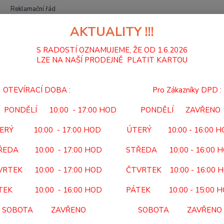
Reklamační řád
AKTUALITY !!!
Hledat
S RADOSTÍ OZNAMUJEME, ŽE OD 1.6.2026
LZE NA NAŠÍ PRODEJNĚ PLATIT KARTOU
MECHANICKÉ VOZÍKY
VOZÍK INVALIDNÍ ODLEHČENÝ Basic Light
OTEVÍRACÍ DOBA : Pro Zákazníky DPD :
K INVALIDNÍ ODLEHČENÝ Basic
PONDĚLÍ 10:00 - 17:00 HOD PONDĚLÍ ZAVŘENO
Prog
ERÝ 10:00 - 17:00 HOD ÚTERÝ 10:00 - 16:00 
 ZDARMA
Kód po
ŘEDA 10:00 - 17:00 HOD STŘEDA 10:00 - 16:00 
Předep
VRTEK 10:00 - 17:00 HOD ČTVRTEK 10:00 - 16:00 
PŘEDEP
REVIZ
TEK 10:00 - 16:00 HOD PÁTEK 10:00 - 15:00 
Atrakti
SOBOTA ZAVŘENO SOBOTA ZAVŘENO