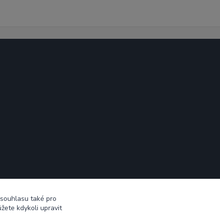
 souhlasu také pro
žete kdykoli upravit