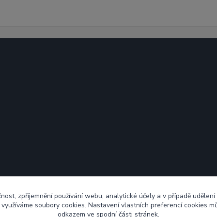
čnost, zpříjemnění používání webu, analytické účely a v případě udělení
y využíváme soubory cookies. Nastavení vlastních preferencí cookies mů
odkazem ve spodní části stránek.