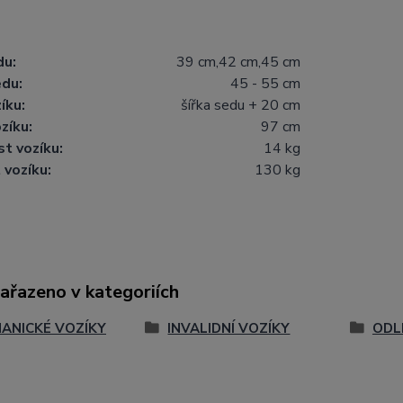
du:
39 cm,42 cm,45 cm
edu:
45 - 55 cm
íku:
šířka sedu + 20 cm
zíku:
97 cm
t vozíku:
14 kg
vozíku:
130 kg
zařazeno v kategoriích
ANICKÉ VOZÍKY
INVALIDNÍ VOZÍKY
ODL