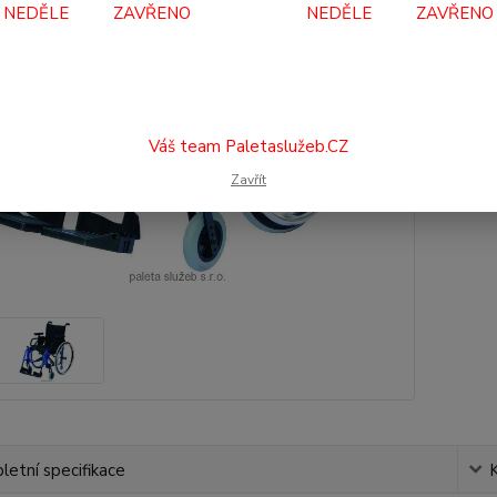
Dos
NEDĚLE ZAVŘENO NEDĚLE ZAVŘENO
18
16 
Váš team Paletaslužeb.CZ
Číslo p
Zavřít
etní specifikace