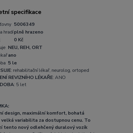
tní specifikace
šťovny
5006349
a hradí
plně hrazeno
k
0 Kč
uje
NEU, REH, ORT
ékař
ano
oba
5 le
SUJE
: rehabilitační lékař, neurolog, ortoped
NÍ REVIZNÍHO LÉKAŘE
: ANO
 DOBA
: 5 let
KA:
ní design, maximální komfort, bohatá
 velká variabilita za dostupnou cenu. To
zí tento nový odlehčený duralový vozík