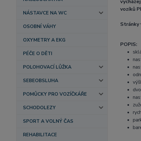
vycházej
vozíků 
NÁSTAVCE NA WC
Stránky 
OSOBNÍ VÁHY
OXYMETRY A EKG
POPIS:
skl
PÉČE O DĚTI
nas
nas
POLOHOVACÍ LŮŽKA
odn
SEBEOBSLUHA
výš
dvo
POMŮCKY PRO VOZÍČKÁŘE
nas
zuž
SCHODOLEZY
ryc
par
SPORT A VOLNÝ ČAS
bar
REHABILITACE