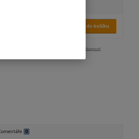
tupnost
na dotaz
 080 Kč
/
ks
Přidat do košíku
143 Kč
bez DPH
roduktu:
00363
Hlídat cenu / dostupnost
Komentáře
0