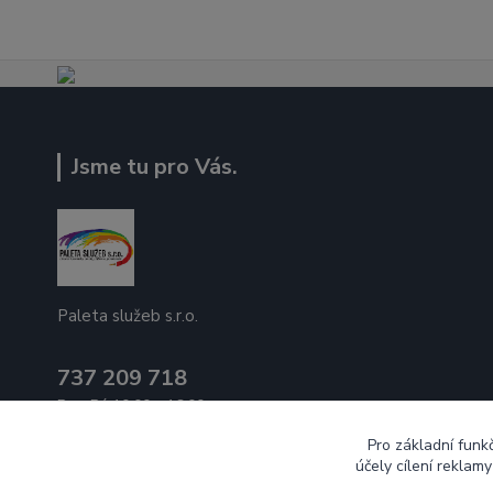
Jsme tu pro Vás.
Paleta služeb s.r.o.
737 209 718
Po - Pá 10:00 - 16:00
Pro základní funk
ecek@paletasluzeb.cz
účely cílení reklam