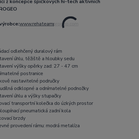
ící z koncepce špičkových hi-tech aktivních
PROGEO
výrobce:
www.rehateamprogeo.com
ádací odlehčený duralový rám
tavení úhlu, těžiště a hloubky sedu
tavení výšky opěrky zad: 27 - 47 cm
ímatelné postranice
kově nastavitelné područky
udílná odklopné a odnímatelné podnožky
tavení úhlu a výšky stupačky
ovací transportní kolečka do úzkých prostor
hloupínací pneumatická zadní kola
kovací brzdy
evné provedení rámu: modrá metalíza