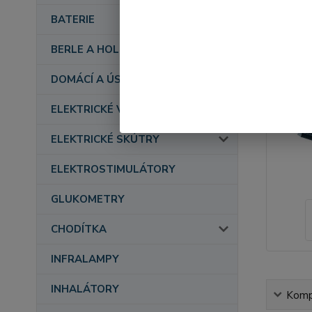
BATERIE
BERLE A HOLE
DOMÁCÍ A ÚSTAVNÍ PÉČE
ELEKTRICKÉ VOZÍKY
ELEKTRICKÉ SKÚTRY
ELEKTROSTIMULÁTORY
GLUKOMETRY
CHODÍTKA
INFRALAMPY
INHALÁTORY
Kompl