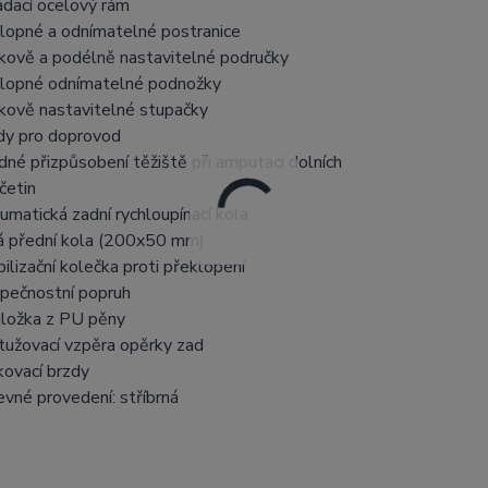
ádací ocelový rám
lopné a odnímatelné postranice
kově a podélně nastavitelné područky
lopné odnímatelné podnožky
kově nastavitelné stupačky
dy pro doprovod
dné přizpůsobení těžiště při amputaci dolních
četin
umatická zadní rychloupínací kola
á přední kola (200x50 mm)
bilizační kolečka proti překlopení
pečnostní popruh
ložka z PU pěny
tužovací vzpěra opěrky zad
kovací brzdy
evné provedení: stříbrná