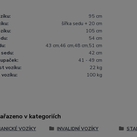
zíku:
95 cm
íku:
šířka sedu + 20 cm
zíku:
105 cm
edu:
54 cm
du:
43 cm,46 cm,48 cm,51 cm
 sedu:
42 cm
tupaček:
41 - 49 cm
t vozíku:
22 kg
vozíku:
100 kg
zařazeno v kategoriích
ANICKÉ VOZÍKY
INVALIDNÍ VOZÍKY
STA