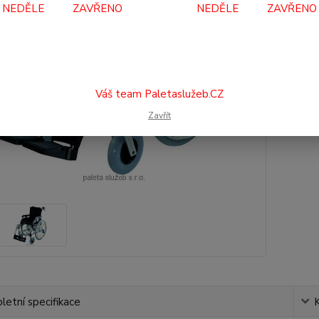
Dos
NEDĚLE ZAVŘENO NEDĚLE ZAVŘENO
9 
8 0
Váš team Paletaslužeb.CZ
Číslo p
Zavřít
etní specifikace