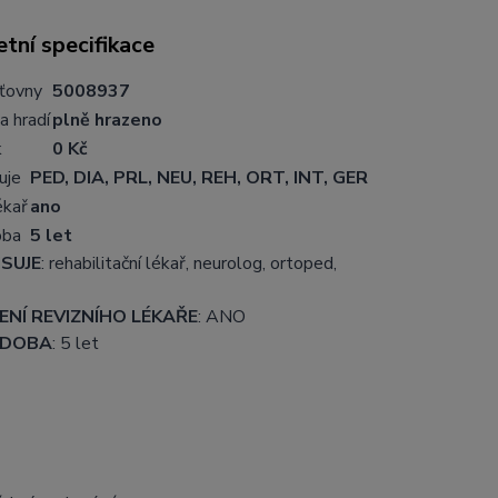
tní specifikace
šťovny
5008937
a hradí
plně hrazeno
k
0 Kč
uje
PED, DIA, PRL, NEU, REH, ORT, INT, GER
ékař
ano
oba
5 let
SUJE
: rehabilitační lékař, neurolog, ortoped,
NÍ REVIZNÍHO LÉKAŘE
: ANO
 DOBA
: 5 let