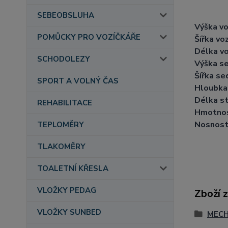
SEBEOBSLUHA
Výška vo
POMŮCKY PRO VOZÍČKÁŘE
Šířka voz
Délka vo
SCHODOLEZY
Výška s
Šířka se
SPORT A VOLNÝ ČAS
Hloubka
Délka s
REHABILITACE
Hmotnos
Nosnost 
TEPLOMĚRY
TLAKOMĚRY
TOALETNÍ KŘESLA
VLOŽKY PEDAG
Zboží 
VLOŽKY SUNBED
MECH