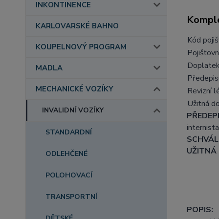
INKONTINENCE
Komple
KARLOVARSKÉ BAHNO
Kód poji
KOUPELNOVÝ PROGRAM
Pojišťovn
Doplate
MADLA
Předepis
MECHANICKÉ VOZÍKY
Revizní l
Užitná d
INVALIDNÍ VOZÍKY
PŘEDEPI
internista
STANDARDNÍ
SCHVÁLE
UŽITNÁ
ODLEHČENÉ
POLOHOVACÍ
TRANSPORTNÍ
POPIS:
DĚTSKÉ