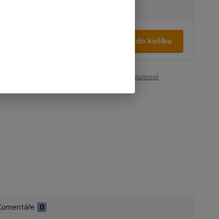
tupnost
na dotaz
000 Kč
/
ks
Přidat do košíku
36 Kč
bez DPH
roduktu:
00361
Hlídat cenu / dostupnost
Komentáře
0