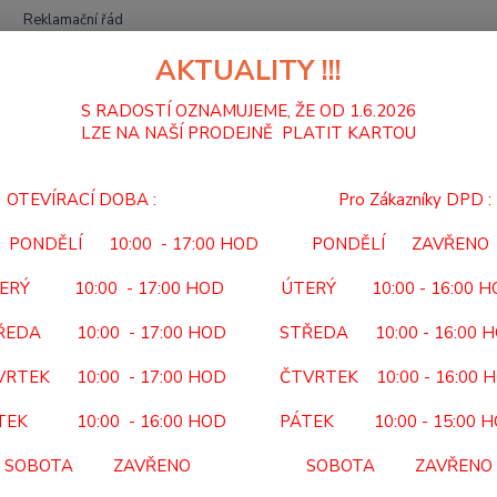
Reklamační řád
AKTUALITY !!!
Hledat
S RADOSTÍ OZNAMUJEME, ŽE OD 1.6.2026
LZE NA NAŠÍ PRODEJNĚ PLATIT KARTOU
MECHANICKÉ VOZÍKY
INVALIDNÍ VOZÍKY
VOZÍK INVALIDNÍ STANDA
OTEVÍRACÍ DOBA : Pro Zákazníky DPD :
ÍK INVALIDNÍ STANDARDNÍ 108
PONDĚLÍ 10:00 - 17:00 HOD PONDĚLÍ ZAVŘENO
108
ERÝ 10:00 - 17:00 HOD ÚTERÝ 10:00 - 16:00 
 ZDARMA
Kód po
ŘEDA 10:00 - 17:00 HOD STŘEDA 10:00 - 16:00 
Předep
VRTEK 10:00 - 17:00 HOD ČTVRTEK 10:00 - 16:00 
ano Už
ortop
TEK 10:00 - 16:00 HOD PÁTEK 10:00 - 15:00 
DOBA: 5
SOBOTA ZAVŘENO SOBOTA ZAVŘENO