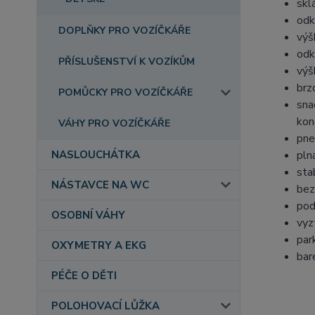
skl
odk
DOPLŇKY PRO VOZÍČKÁŘE
výš
odk
PŘÍSLUŠENSTVÍ K VOZÍKŮM
výš
brz
POMŮCKY PRO VOZÍČKÁŘE
sna
kon
VÁHY PRO VOZÍČKÁŘE
pne
pln
NASLOUCHÁTKA
sta
NÁSTAVCE NA WC
bez
pod
OSOBNÍ VÁHY
vyz
par
OXYMETRY A EKG
bar
PÉČE O DĚTI
POLOHOVACÍ LŮŽKA