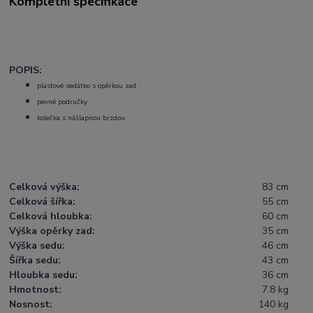
Kompletní specifikace
POPIS:
plastové sedátko s opěrkou zad
pevné područky
kolečka s nášlapnou brzdou
Celková výška:
83 cm
Celková šířka:
55 cm
Celková hloubka:
60 cm
Výška opěrky zad:
35 cm
Výška sedu:
46 cm
Šířka sedu:
43 cm
Hloubka sedu:
36 cm
Hmotnost:
7.8 kg
Nosnost:
140 kg