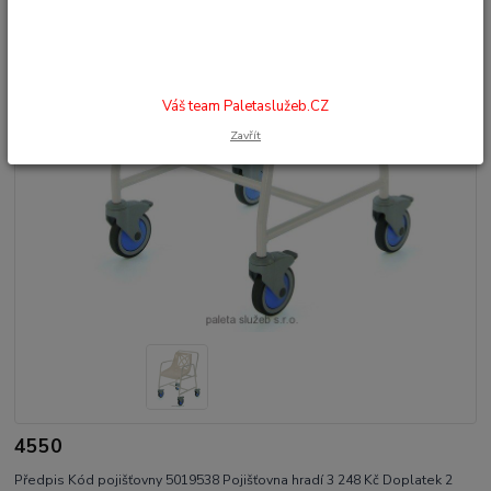
Váš team Paletaslužeb.CZ
Zavřít
4550
Předpis Kód pojišťovny 5019538 Pojišťovna hradí 3 248 Kč Doplatek 2