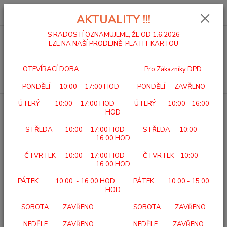
0
ks
za
0,00 Kč
AKTUALITY !!!
S RADOSTÍ OZNAMUJEME, ŽE OD 1.6.2026
LZE NA NAŠÍ PRODEJNĚ PLATIT KARTOU
Menu
OTEVÍRACÍ DOBA : Pro Zákazníky DPD :
Hledat
PONDĚLÍ 10:00 - 17:00 HOD PONDĚLÍ ZAVŘENO
ÚTERÝ 10:00 - 17:00 HOD ÚTERÝ 10:00 - 16:00
Úvod
KOUPELNOVÝ PROGRAM
ŽIDLE DO SPRCHY POJÍZDNÁ 4550
HOD
ŽIDLE DO SPRCHY POJÍZDNÁ
STŘEDA 10:00 - 17:00 HOD STŘEDA 10:00 -
4550
16:00 HOD
ČTVRTEK 10:00 - 17:00 HOD ČTVRTEK 10:00 -
TOP produkt
16:00 HOD
PÁTEK 10:00 - 16:00 HOD PÁTEK 10:00 - 15:00
HOD
SOBOTA ZAVŘENO SOBOTA ZAVŘENO
NEDĚLE ZAVŘENO NEDĚLE ZAVŘENO