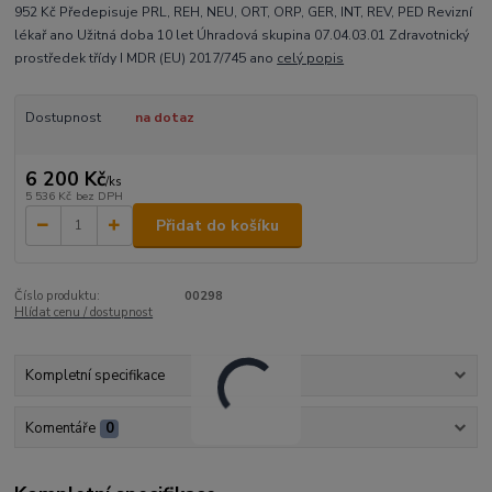
952 Kč Předepisuje PRL, REH, NEU, ORT, ORP, GER, INT, REV, PED Revizní
lékař ano Užitná doba 10 let Úhradová skupina 07.04.03.01 Zdravotnický
prostředek třídy I MDR (EU) 2017/745 ano
celý popis
Dostupnost
na dotaz
6 200 Kč
/
ks
5 536 Kč
bez DPH
Přidat do košíku
Číslo produktu:
00298
Hlídat cenu / dostupnost
Kompletní specifikace
Komentáře
0