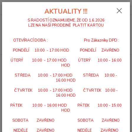
0
ks
za
0,00 Kč
AKTUALITY !!!
S RADOSTÍ OZNAMUJEME, ŽE OD 1.6.2026
LZE NA NAŠÍ PRODEJNĚ PLATIT KARTOU
Menu
OTEVÍRACÍ DOBA : Pro Zákazníky DPD :
Hledat
PONDĚLÍ 10:00 - 17:00 HOD PONDĚLÍ ZAVŘENO
ÚTERÝ 10:00 - 17:00 HOD ÚTERÝ 10:00 - 16:00
Úvod
SEBEOBSLUHA
ZVYŠOVACÍ NÁSTAVCE K ŽIDLÍM ADL 63
HOD
ZVYŠOVACÍ NÁSTAVCE K ŽIDLÍM
STŘEDA 10:00 - 17:00 HOD STŘEDA 10:00 -
ADL 63
16:00 HOD
ČTVRTEK 10:00 - 17:00 HOD ČTVRTEK 10:00 -
16:00 HOD
PÁTEK 10:00 - 16:00 HOD PÁTEK 10:00 - 15:00
HOD
SOBOTA ZAVŘENO SOBOTA ZAVŘENO
NEDĚLE ZAVŘENO NEDĚLE ZAVŘENO