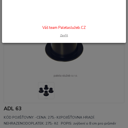
Váš team Paletaslužeb.CZ
Zavřít
ADL 63
KÓD POJIŠŤOVNY: -CENA: 275,- KčPOJIŠŤOVNA HRADÍ:
NEHRAZENODOPLATEK: 275,- Kč POPIS: zvýšení o 8 cm pro průměr