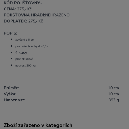
KÓD POJIŠŤOVNY:
-
CENA:
275
,- Kč
POJIŠŤOVNA HRADÍ:
NEHRAZENO
DOPLATEK:
275
,- Kč
POPIS:
zvýšení o 8 cm
pro průměr nohy do 6,3 cm
4 kusy
protiskluzové
nosnost 200 kg
Průměr:
10 cm
Výška:
10 cm
Hmotnost:
393 g
Zboží zařazeno v kategoriích