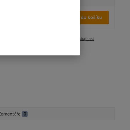
450 Kč
/
ks
Přidat do košíku
95 Kč
bez DPH
roduktu:
01146
Hlídat cenu / dostupnost
Komentáře
0