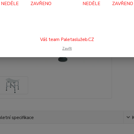
NEDĚLE ZAVŘENO NEDĚLE ZAVŘENO
1 
1 2
Váš team Paletaslužeb.CZ
Číslo p
Zavřít
etní specifikace