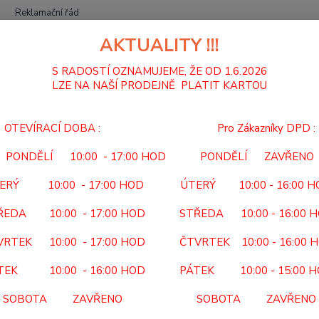
Reklamační řád
AKTUALITY !!!
Hledat
S RADOSTÍ OZNAMUJEME, ŽE OD 1.6.2026
LZE NA NAŠÍ PRODEJNĚ PLATIT KARTOU
PŮJČOVNA POMŮCEK
SEDAČKY DO VANY A SPRCHY
Sedačka do sp
OTEVÍRACÍ DOBA : Pro Zákazníky DPD :
čka do sprchy zesílená FBL 62
PONDĚLÍ 10:00 - 17:00 HOD PONDĚLÍ ZAVŘENO
FBL
ERÝ 10:00 - 17:00 HOD ÚTERÝ 10:00 - 16:00 
Kód po
ŘEDA 10:00 - 17:00 HOD STŘEDA 10:00 - 16:00 
Předep
VRTEK 10:00 - 17:00 HOD ČTVRTEK 10:00 - 16:00 
lékař 
Zdravo
TEK 10:00 - 16:00 HOD PÁTEK 10:00 - 15:00 
SOBOTA ZAVŘENO SOBOTA ZAVŘENO
Dos