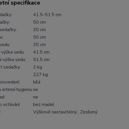
tní specifikace
dačky:
41.5–51.5 cm
ačky:
50 cm
sedačky:
30 cm
u:
50 cm
sedu:
30 cm
 výška sedu:
41.5 cm
í výška sedu:
51.5 cm
 sedačky:
2 kg
227 kg
provedení:
bílá
 intimní hygienu:
ne
ad:
ne
 vstávání:
bez madel
:
Výškově nastavitelný , Zesílený