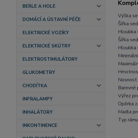
Komple
BERLE A HOLE
Výška se
DOMÁCÍ A ÚSTAVNÍ PÉČE
Šířka sed
Hloubka 
ELEKTRICKÉ VOZÍKY
Šířka sed
ELEKTRICKÉ SKÚTRY
Hloubka 
Minimální
ELEKTROSTIMULÁTORY
Maximáln
Hmotnost
GLUKOMETRY
Nosnost:
CHODÍTKA
Barevné 
Výřez pro
INFRALAMPY
Opěrka z
Madla pro
INHALÁTORY
Typ rámu
INKONTINENCE