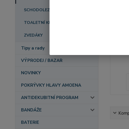
SCHODOLEZY
TOALETNÍ KŘESLA
ZVEDÁKY
Tipy a rady
VÝPRODEJ / BAZAR
NOVINKY
POKRÝVKY HLAVY AMOENA
ANTIDEKUBITNÍ PROGRAM
BANDÁŽE
Kompl
BATERIE